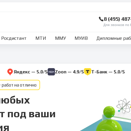
8 (495) 48
Для звонков по 
Росдистант
МТИ
ММУ
МУИВ
Дипломные ра
Яндекс — 5.0/5
Zoon — 4.9/5
Т-Банк — 5.0/5
 работ на отлично
любых
т под ваши
ия