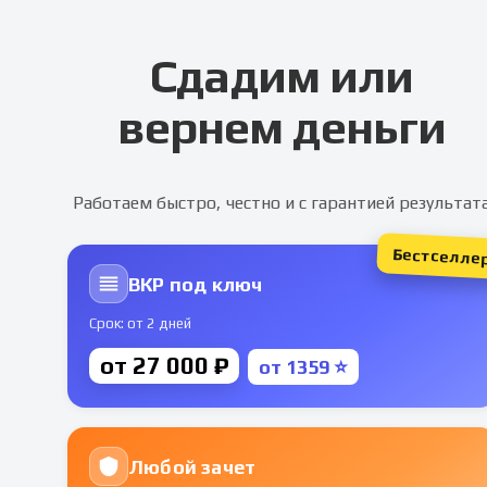
Сдадим или
вернем деньги
Работаем быстро, честно и с гарантией результат
Бестселле
ВКР под ключ
Срок: от 2 дней
от 27 000 ₽
от 1359 ⭐
Любой зачет