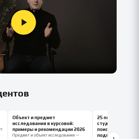
дентов
Объект и предмет
25 полезных сайт
исследования в курсовой:
студентов: серви
примеры и рекомендации 2026
поиска литератур
ут
подготовки учеб
Предмет и объект исследования —