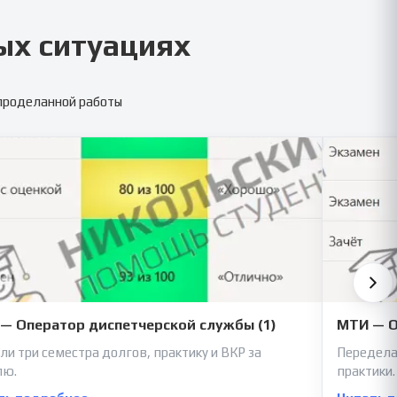
ых ситуациях
 проделанной работы
— Оператор диспетчерской службы (1)
МТИ — О
ли три семестра долгов, практику и ВКР за
Передела
лю.
практики.