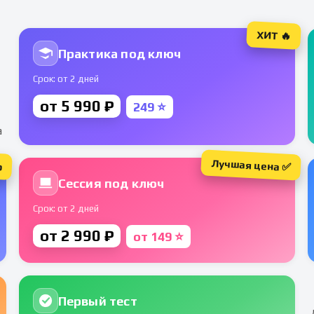
ХИТ 🔥
Практика под ключ
Срок: от 2 дней
от 5 990 ₽
249 ⭐
а
Лучшая цена ✅
р
Сессия под ключ
Срок: от 2 дней
от 2 990 ₽
от 149 ⭐
Первый тест