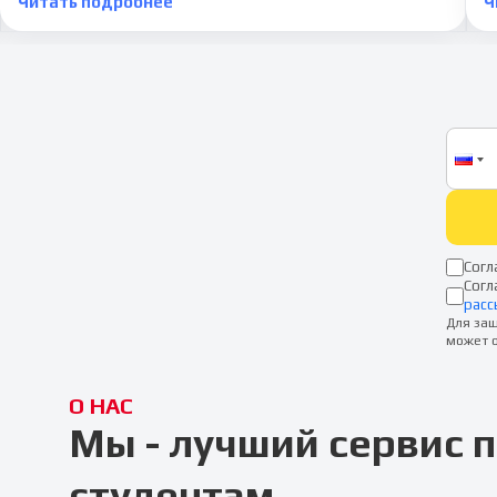
Читать подробнее
Ч
Согл
Согл
расс
Для защ
может о
О НАС
Мы - лучший сервис
студентам