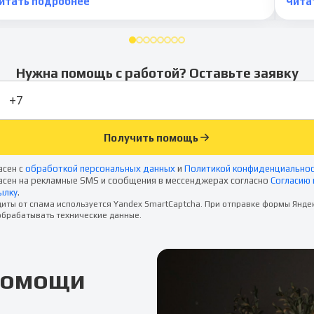
итать подробнее
Чита
Нужна помощь с работой? Оставьте заявку
Получить помощь
асен с
обработкой персональных данных
и
Политикой конфиденциально
асен на рекламные SMS и сообщения в мессенджерах согласно
Согласию 
ылку
.
иты от спама используется Yandex SmartCaptcha. При отправке формы Янде
брабатывать технические данные.
 помощи