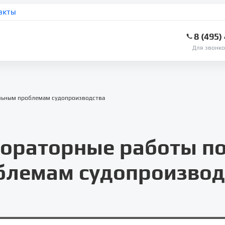
акты
8 (495)
Для звонко
альным проблемам судопроизводства
бораторные работы п
блемам судопроизвод