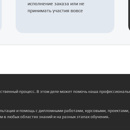
исполнение заказа или не
принимать участия вовсе
тственный процесс. В этом деле может помочь наша профессиональн
сультация и помощь с дипломными работами, курсовыми, проектами
м в любых областях знаний и на разных этапах обучения.