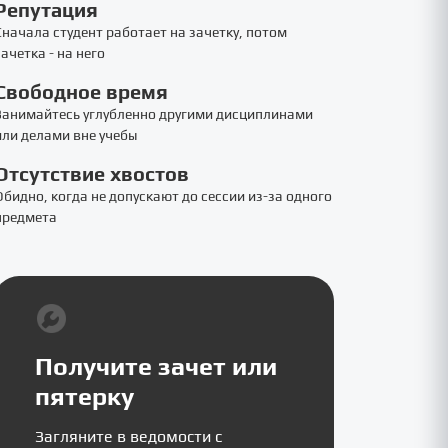
Репутация
Сначала студент работает на зачетку, потом
зачетка - на него
Свободное время
Занимайтесь углубленно другими дисциплинами
или делами вне учебы
Отсутствие хвостов
Обидно, когда не допускают до сессии из-за одного
предмета
Получите зачет или
пятерку
Загляните в ведомости с