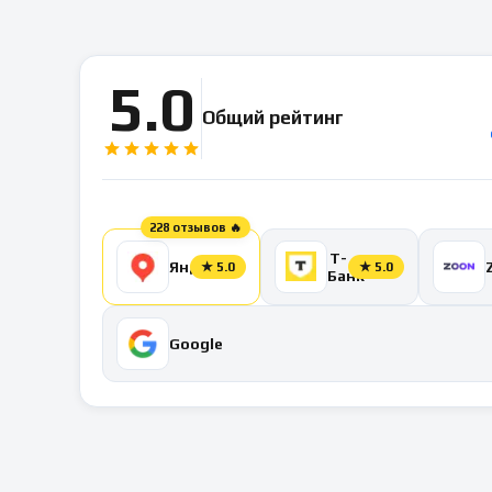
5.0
Общий рейтинг
228 отзывов 🔥
Т-
Яндекс
★
5.0
★
5.0
Банк
Google