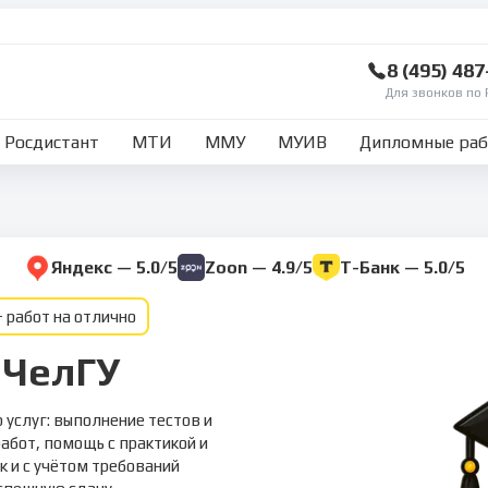
8 (495) 48
Для звонков по 
Росдистант
МТИ
ММУ
МУИВ
Дипломные ра
Яндекс — 5.0/5
Zoon — 4.9/5
Т-Банк — 5.0/5
 работ на отлично
 ЧелГУ
услуг: выполнение тестов и
абот, помощь с практикой и
к и с учётом требований