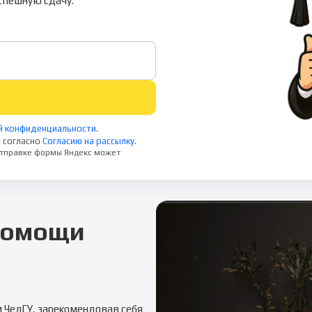
спешную сдачу.
й конфиденциальности
.
 согласно
Согласию на рассылку
.
 отправке формы Яндекс может
 помощи
м
ЧелГУ
, зарекомендовав себя