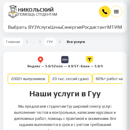
НИКОЛЬСКИЙ
ПОМОЩЬ СТУДЕНТАМ
Выбрать ВУЗ
Услуги
Цены
Синергия
Росдистант
МТИ
ММУ
Главная
…
ГУУ
Все услуги
Яндекс — 5.0/5
Zoon — 4.9/5
Т-Банк — 5.0/5
2000+ выпускников
20 тыс. сессий сдано
80%+ работ на от
Наши услуги в Гуу
Мы предлагаем студентам Гуу широкий спектр услуг:
выполнение тестов и контрольных, написание курсовых и
дипломных работ, помощь с практикой и экзаменами. Все
задания выполняются в срок и с учётом требований