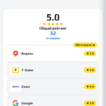
5.0
Общий рейтинг
32
отзывов
228 отзывов 🔥
Яндекс
★
5.0
Т-Банк
★
5.0
Zoon
★
4.9
Google
★
5.0