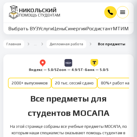
НИКОЛЬСКИЙ
ПОМОЩЬ СТУДЕНТАМ
Выбрать ВУЗ
Услуги
Цены
Синергия
Росдистант
МТИ
ММУ
Главная
…
Дипломная работа
Все предметы
Яндекс — 5.0/5
Zoon — 4.9/5
Т-Банк — 5.0/5
2000+ выпускников
20 тыс. сессий сдано
80%+ работ на от
Все предметы для
студентов МОСАПА
На этой странице собраны все учебные предметы МОСАПА, по
которым наши специалисты оказывают помощь студентам в