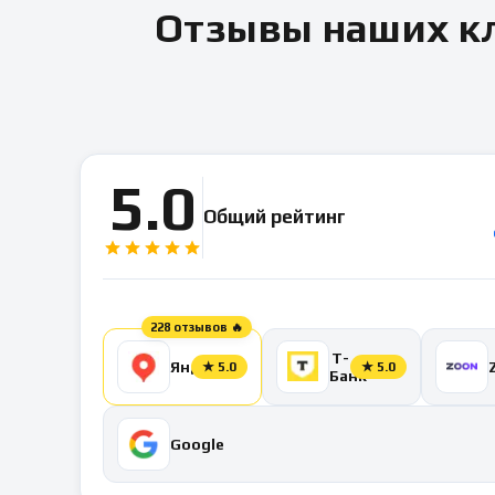
Отзывы наших кл
5.0
Общий рейтинг
228 отзывов 🔥
Т-
Яндекс
★
5.0
★
5.0
Банк
Google