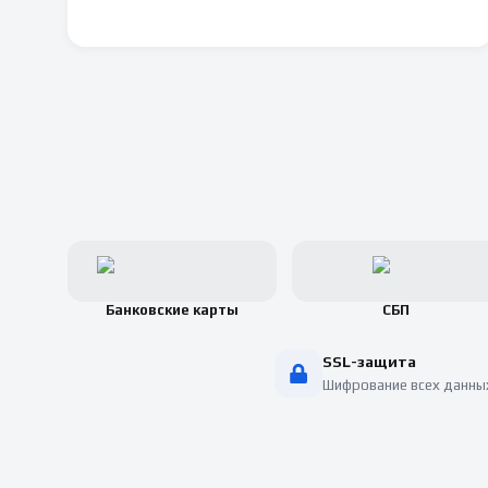
Банковские карты
СБП
SSL-защита
Шифрование всех данны