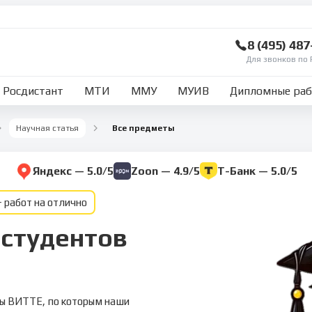
8 (495) 48
Для звонков по 
Росдистант
МТИ
ММУ
МУИВ
Дипломные ра
Научная статья
Все предметы
Яндекс — 5.0/5
Zoon — 4.9/5
Т-Банк — 5.0/5
 работ на отлично
 студентов
ты ВИТТЕ, по которым наши