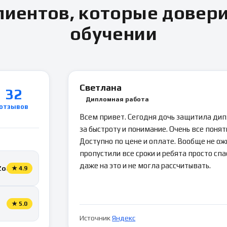
иентов, которые довер
обучении
Светлана
32
Дипломная работа
отзывов
Всем привет. Сегодня дочь защитила ди
за быстроту и понимание. Очень все понятн
Доступно по цене и оплате. Вообще не ож
пропустили все сроки и ребята просто спа
даже на это и не могла рассчитывать.
Zoon
★
4.9
★
5.0
Источник
Яндекс