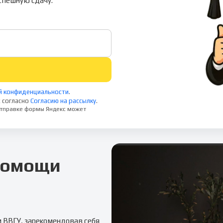
спешную сдачу.
й конфиденциальности
.
 согласно
Согласию на рассылку
.
 отправке формы Яндекс может
 помощи
м
ВВГУ
, зарекомендовав себя