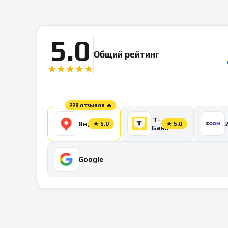
5.0
Общий рейтинг
228 отзывов 🔥
Т-
Яндекс
★
5.0
★
5.0
Банк
Google