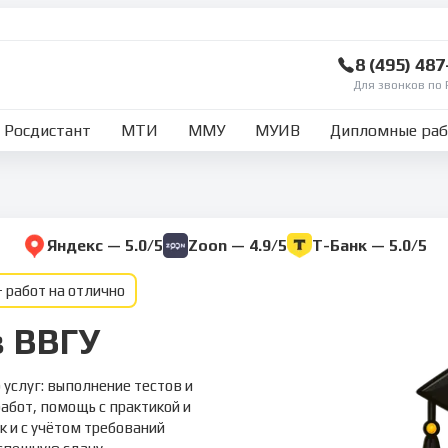
8 (495) 48
Для звонков по 
Росдистант
МТИ
ММУ
МУИВ
Дипломные ра
Яндекс — 5.0/5
Zoon — 4.9/5
Т-Банк — 5.0/5
 работ на отлично
в ВВГУ
услуг: выполнение тестов и
абот, помощь с практикой и
к и с учётом требований