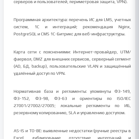
серверов и пользователей, периметровая защита, VPN).
Программная архитектура: перечень ИС для LMS, учетных
систем, 1С и интеграций; рекомендация Nginx,
PostgreSQL и CMS 1С-Битрикс для веб-инфраструктуры.
Карта сети с пояснениями: Интернет-провайдер, UTM/
фаервол, DMZ для внешних сервисов, серверный сегмент
(AD, БД, backup), пользовательские VLAN и защищённый
удалённый доступ по VPN.
Нормативная база и регламенты: упомянуты ФЗ-149,
ФЗ-152, ФЗ-98, ФЗ-63 и ориентиры по ISO/IEC
27001/27002/27005; локальные регламенты по ИБ,
резервному копированию, SLA и управлению доступом.
AS-IS и TO-BE: выявленные недостатки (ручные реестры в
Excel, дублирование, отсутствие интеграций и