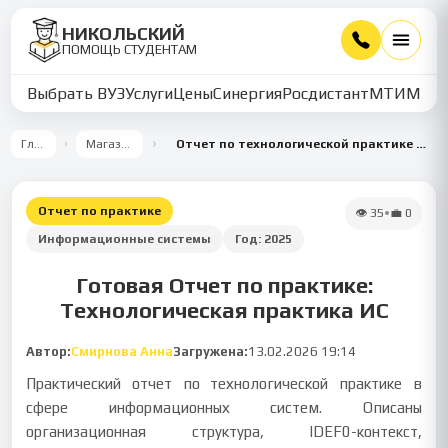
НИКОЛЬСКИЙ
ПОМОЩЬ СТУДЕНТАМ
Выбрать ВУЗ
Услуги
Цены
Синергия
Росдистант
МТИ
ММУ
Главная
Магазин работ
Отчет по технологической практике по информационным системам и инфраструктуре
Отчет по практике
👁
35
•
💼
0
Информационные системы
Год:
2025
Готовая Отчет по практике:
Технологическая практика ИС
Автор:
Смирнова Анна
Загружена:
13.02.2026 19:14
Практический отчет по технологической практике в
сфере информационных систем. Описаны
организационная структура, IDEF0-контекст,