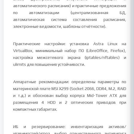
автоматического расписания) и практичные предложения
по автоматизации (централизованная БД,
автоматическая система составления расписания,
электронные ведомости, шаблоны отчётности).
Практические настройки: установка Astra Linux на
VirtualBox, минимальный набор ПО (LibreOffice, Firefox),
настройка межсетевого экрана (iptables/nftables) и
ulimits для повышения устойчивости.
Аппаратные рекомендации: определены параметры по
материнской плате MSI X299 (Socket 2066, DDR4, M.2, RAID
и т.д.) и обоснован выбор корпуса Mid-Tower ATX для
размещения 4 HDD и 2 оптических приводов при
компактных габаритах.
ИБ и резервирование: инвентаризация активов/
уязвимостей/угроз, выбор отечественного антивируса