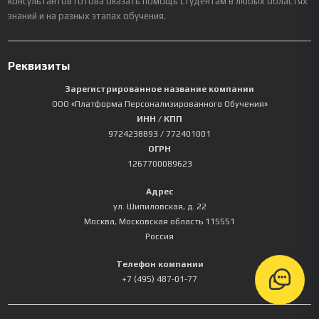
консультантов готова оказать помощь студентам в любых областях
знаний и на разных этапах обучения.
Реквизиты
Зарегистрированное название компании
ООО «Платформа Персонализированного Обучения»
ИНН / КПП
9724238893
/ 772401001
ОГРН
1267700089623
Адрес
ул. Шипиловская, д. 22
Москва
,
Московская область
115551
Россия
Телефон компании
+7 (495) 487-01-77