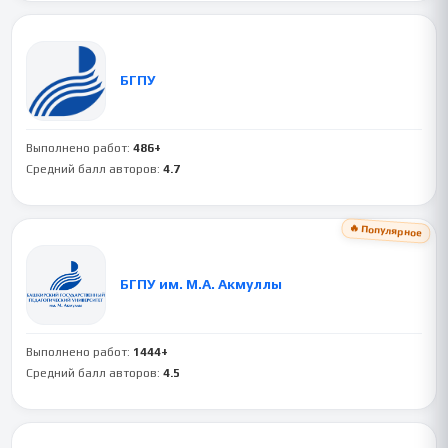
БГПУ
Выполнено работ:
486
+
Средний балл авторов:
4.7
🔥 Популярное
БГПУ им. М.А. Акмуллы
Выполнено работ:
1444
+
Средний балл авторов:
4.5