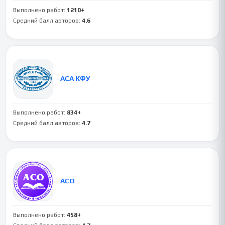
Выполнено работ:
1210
+
Средний балл авторов:
4.6
АСА КФУ
Выполнено работ:
834
+
Средний балл авторов:
4.7
АСО
Выполнено работ:
458
+