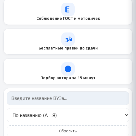
Соблюдение ГОСТ и методичек
Бесплатные правки до сдачи
Подбор автора за 15 минут
Сбросить