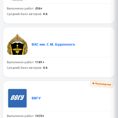
Выполнено работ:
256
+
Средний балл авторов:
4.6
ВАС им. С.М. Буденного
Выполнено работ:
1181
+
Средний балл авторов:
4.6
🔥 Популярное
ВВГУ
Выполнено работ:
1472
+