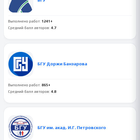
БГУ
Выполнено работ:
1241
+
Средний балл авторов:
4.7
БГУ Доржи Банзарова
Выполнено работ:
865
+
Средний балл авторов:
4.8
БГУ им. акад. И.Г. Петровского