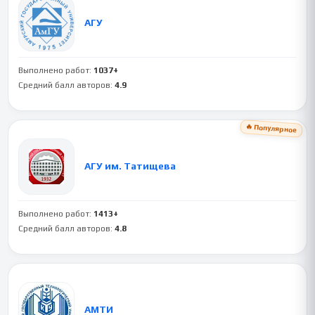
АГУ
Выполнено работ:
1037
+
Средний балл авторов:
4.9
🔥 Популярное
АГУ им. Татищева
Выполнено работ:
1413
+
Средний балл авторов:
4.8
АМТИ