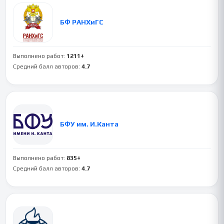
БФ РАНХиГС
Выполнено работ:
1211
+
Средний балл авторов:
4.7
БФУ им. И.Канта
Выполнено работ:
835
+
Средний балл авторов:
4.7