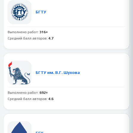
БГТУ
Выполнено работ:
316
+
Средний балл авторов:
4.7
БГТУ им. В.Г. Шухова
Выполнено работ:
692
+
Средний балл авторов:
4.6