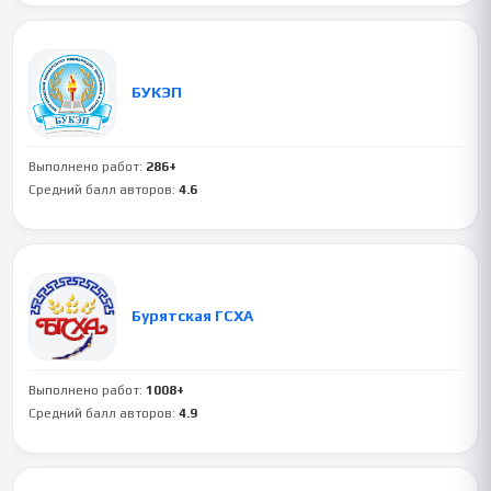
БУКЭП
Выполнено работ:
286
+
Средний балл авторов:
4.6
Бурятская ГСХА
Выполнено работ:
1008
+
Средний балл авторов:
4.9