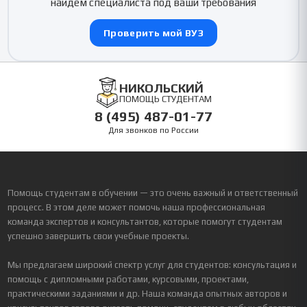
найдём специалиста под ваши требования
Проверить мой ВУЗ
НИКОЛЬСКИЙ
ПОМОЩЬ СТУДЕНТАМ
8 (495) 487-01-77
Для звонков по России
Помощь студентам в обучении — это очень важный и ответственный
процесс. В этом деле может помочь наша профессиональная
команда экспертов и консультантов, которые помогут студентам
успешно завершить свои учебные проекты.
Мы предлагаем широкий спектр услуг для студентов: консультация и
помощь с дипломными работами, курсовыми, проектами,
практическими заданиями и др. Наша команда опытных авторов и