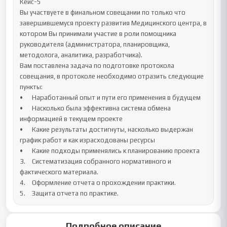
Кейс-5

Вы участвуете в финальном совещании по только что 
завершившемуся проекту развития Медицинского центра, в 
котором Вы принимали участие в роли помощника 
руководителя (администратора, планировщика, 
методолога, аналитика, разработчика). 

Вам поставлена задача по подготовке протокола 
совещания, в протоколе необходимо отразить следующие 
пункты:

•	Наработанный опыт и пути его применения в будущем

•	Насколько была эффективна система обмена 
информацией в текущем проекте

•	Какие результаты достигнуты, насколько выдержан 
график работ и как израсходованы ресурсы

•	Какие подходы применялись к планированию проекта

3.	Систематизация собранного нормативного и 
фактического материала.

4.	Оформление отчета о прохождении практики.

5.	Защита отчета по практике.
Подробное описание