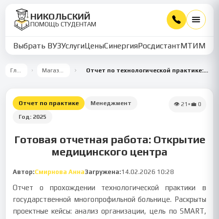
НИКОЛЬСКИЙ
ПОМОЩЬ СТУДЕНТАМ
Выбрать ВУЗ
Услуги
Цены
Синергия
Росдистант
МТИ
ММУ
Главная
Магазин работ
Отчет по технологической практике: проектное сопровождение открытия медицинского центра
Отчет по практике
Менеджмент
👁
21
•
💼
0
Год:
2025
Готовая отчетная работа: Открытие
медицинского центра
Автор:
Смирнова Анна
Загружена:
14.02.2026 10:28
Отчет о прохождении технологической практики в
государственной многопрофильной больнице. Раскрыты
проектные кейсы: анализ организации, цель по SMART,