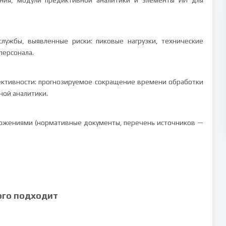
ания, модули предиктивной аналитики и элементы ИИ для
службы, выявленные риски: пиковые нагрузки, технические
персонала.
ктивности: прогнозируемое сокращение времени обработки
ной аналитики.
ожениями (нормативные документы, перечень источников —
ого подходит