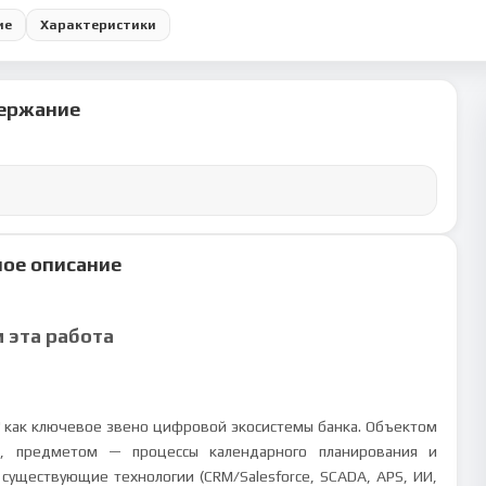
ие
Характеристики
ержание
ое описание
м эта работа
к' как ключевое звено цифровой экосистемы банка. Объектом
ба, предметом — процессы календарного планирования и
 существующие технологии (CRM/Salesforce, SCADA, APS, ИИ,