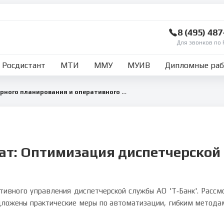
8 (495) 48
Для звонков по 
Росдистант
МТИ
ММУ
МУИВ
Дипломные ра
Оптимизация календарного планирования и оперативного управления диспетчерской службы АО 'Т‑Банк'
ат: Оптимизация диспетчерской
ивного управления диспетчерской службы АО 'Т‑Банк'. Рассмо
дложены практические меры по автоматизации, гибким метода