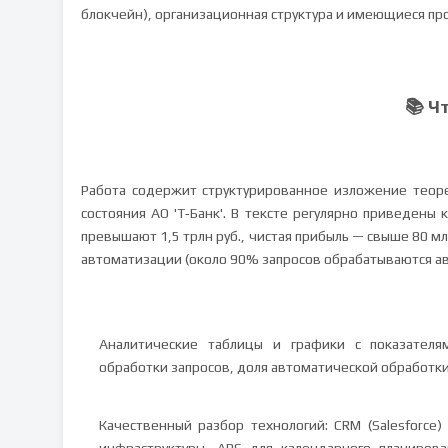
блокчейн), организационная структура и имеющиеся пр
📚 Ч
Работа содержит структурированное изложение теоре
состояния АО 'Т‑Банк'. В тексте регулярно приведены
превышают 1,5 трлн руб., чистая прибыль — свыше 80 м
автоматизации (около 90% запросов обрабатываются а
Аналитические таблицы и графики с показателям
обработки запросов, доля автоматической обработки
Качественный разбор технологий: CRM (Salesforce