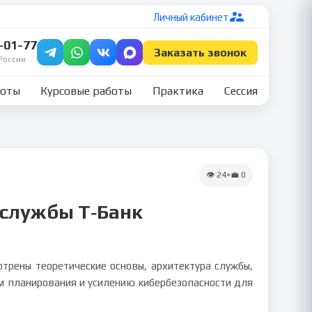
Личный кабинет
7-01-77
Заказать звонок
России
боты
Курсовые работы
Практика
Сессия
👁
24
•
💼
0
 службы Т‑Банк
трены теоретические основы, архитектура службы,
м планирования и усилению кибербезопасности для