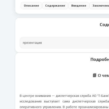
Описание
Содержание
Введение
Заключен
Сод
презентация
Подробн
📘 О че
В центре внимания — диспетчерская служба АО 'Т‑Бан
исследования выступает сама диспетчерская служ
оперативного управления. В работе проанализированы