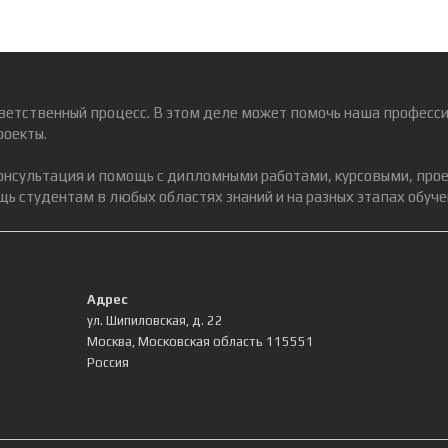
ветственный процесс. В этом деле может помочь наша професси
роекты.
консультация и помощь с дипломными работами, курсовыми, про
ь студентам в любых областях знаний и на разных этапах обуче
Адрес
ул. Шипиловская, д. 22
Москва
,
Московская область
115551
Россия