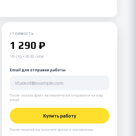
СТОИМОСТЬ
1 290 ₽
16 стр.
•
3630 слов
Email для отправки работы
После оплаты файл автоматически отправится на ваш
email.
Купить работу
После покупки вы получите доступ к скачиванию.