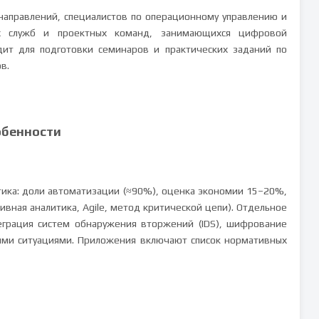
‑направлений, специалистов по операционному управлению и
их служб и проектных команд, занимающихся цифровой
ит для подготовки семинаров и практических заданий по
в.
обенности
ика: доли автоматизации (≈90%), оценка экономии 15–20%,
ивная аналитика, Agile, метод критической цепи). Отдельное
еграция систем обнаружения вторжений (IDS), шифрование
ыми ситуациями. Приложения включают список нормативных