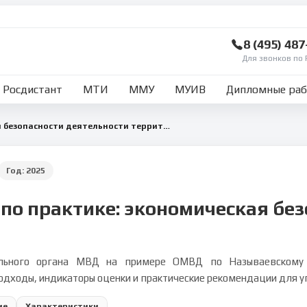
8 (495) 48
Для звонков по 
Росдистант
МТИ
ММУ
МУИВ
Дипломные ра
Оценка экономической безопасности деятельности территориального органа МВД
Год:
2025
 по практике: экономическая бе
ального органа МВД на примере ОМВД по Называевскому р
одходы, индикаторы оценки и практические рекомендации для у
ие
Характеристики