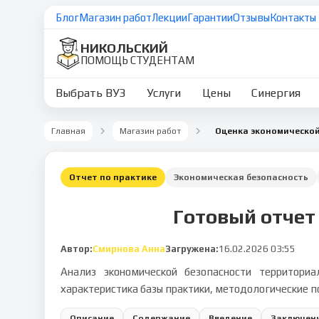
Блог
Магазин работ
Лекции
Гарантии
Отзывы
Контакты
НИКОЛЬСКИЙ
ПОМОЩЬ СТУДЕНТАМ
Выбрать ВУЗ
Услуги
Цены
Синергия
Главная
Магазин работ
Отчет по практике
Экономическая безопасность
Готовый отчет
Автор:
Смирнова Анна
Загружена:
16.02.2026 03:55
Анализ экономической безопасности территори
характеристика базы практики, методологические п
Описание
Содержание
Введение
Заключен