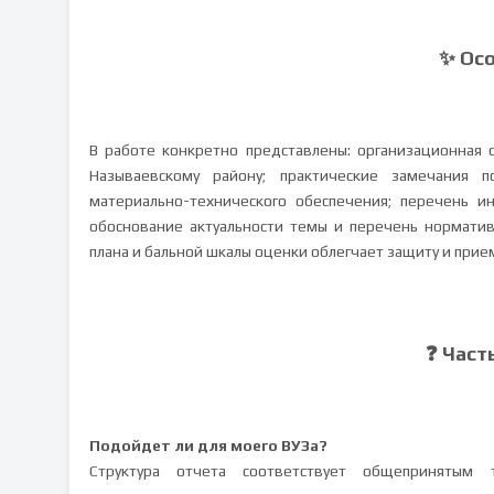
✨ Ос
В работе конкретно представлены: организационная 
Называевскому району; практические замечания
материально-технического обеспечения; перечень и
обоснование актуальности темы и перечень норматив
плана и бальной шкалы оценки облегчает защиту и прие
❓ Част
Подойдет ли для моего ВУЗа?
Структура отчета соответствует общепринятым 