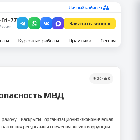
Личный кабинет
7-01-77
Заказать звонок
России
боты
Курсовые работы
Практика
Сессия
👁
26
•
💼
0
зопасность МВД
айону. Раскрыты организационно-экономическая
правления ресурсами и снижения рисков коррупции.