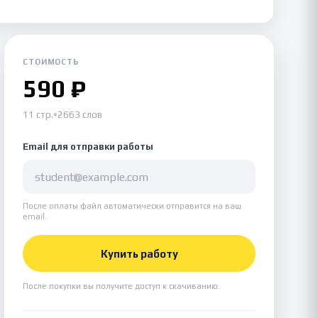
СТОИМОСТЬ
590 ₽
11 стр.
•
2663 слов
Email для отправки работы
После оплаты файл автоматически отправится на ваш
email.
Купить работу
После покупки вы получите доступ к скачиванию.