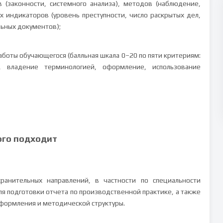
 (законности, системного анализа), методов (наблюдение,
х индикаторов (уровень преступности, число раскрытых дел,
льных документов);
боты обучающегося (балльная шкала 0–20 по пяти критериям:
, владение терминологией, оформление, использование
ого подходит
ранительных направлений, в частности по специальности
ля подготовки отчета по производственной практике, а также
формления и методической структуры.