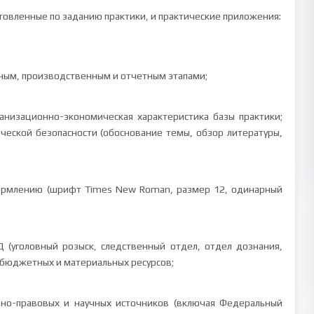
овленные по заданию практики, и практические приложения:
нным, производственным и отчетным этапами;
анизационно-экономическая характеристика базы практики;
еской безопасности (обоснование темы, обзор литературы,
формлению (шрифт Times New Roman, размер 12, одинарный
Д (уголовный розыск, следственный отдел, отдел дознания,
 бюджетных и материальных ресурсов;
вно-правовых и научных источников (включая Федеральный