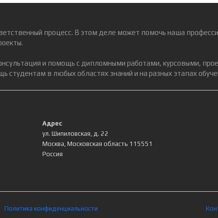
ветственный процесс. В этом деле может помочь наша професси
роекты.
консультация и помощь с дипломными работами, курсовыми, про
ь студентам в любых областях знаний и на разных этапах обуче
Адрес
ул. Шипиловская, д. 22
Москва
,
Московская область
115551
Россия
Политика конфиденциальности
Кон