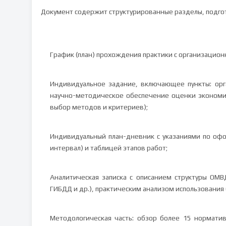
Документ содержит структурированные разделы, подгот
График (план) прохождения практики с организацио
Индивидуальное задание, включающее пункты: орг
научно-методическое обеспечение оценки экономич
выбор методов и критериев);
Индивидуальный план-дневник с указаниями по о
интервал) и таблицей этапов работ;
Аналитическая записка с описанием структуры ОМВ
ГИБДД и др.), практическим анализом использования
Методологическая часть: обзор более 15 нормати