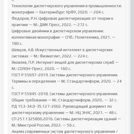
Технологии диспетчерского управления в промышленности: 
монография — Екатеринбург: УрФУ, 2020. — 204 с.

Федоров, Р.Н. Цифровая диспетчеризация: от теории к 
практике — М.: ДМК Пресс, 2022. — 272 с.

Цифровые двойники в диспетчерском управлении: 
коллективная монография — СПб.: Политехника, 2021. — 
180 с.

Шевцов, А.В. Искусственный интеллект в диспетчерских 
системах — М.: Физматлит, 2022. — 224 с.

Яковлев, П.Р. Интернет вещей для диспетчерских служб — 
М.: СОЛОН-Пресс, 2020. — 160 с.

ГОСТ Р 55697-2019. Системы диспетчерского управления. 
Термины и определения — М.: Стандартинформ, 2020. — 24 
с.

ГОСТ Р 55845-2018. Системы диспетчерского управления. 
Общие требования — М.: Стандартинформ, 2020.. — 32 с.

РД 153-34.0-35.127-2002. Руководящий документ по 
диспетчерскому управлению — М.: НЦ ЭНАС, 2021. — 48 с.

СП 257.1325800.2016. Системы диспетчеризации зданий — 
М.: Минстрой России, 2022. — 56 с.

Анализ современных систем диспетчерского управления / 