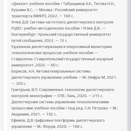
«Диалог»: учебное пособие / Табунщиков А.К., Титова Н.Н., 
Кузьмин В.С.. — Москва : Российский университет 
транспорта (МИИТ), 2022. — 160 c.

Углев Д.В. Система частотного диспетчерского контроля 
(ЧДК) : учебно-методическое пособие / Углев Д.В.. — 
Екатеринбург : Уральский государственный университет 
путей сообщения, 2022. — 72 c.

Удаленная диспетчеризация и оперативный мониторинг 
технологических процессов: учебное пособие — 
Ставрополь: Ставропольский государственный аграрный 
университет, 2020. — 60 c.

Борисов, А.Н. Автоматизированные системы 
диспетчерского управления: учебник — М.: Инфра-М, 2021. 
— 320 с.

Григорьев, В.П. Современные технологии диспетчерского 
контроля: монография — СПб.: Лань, 2020. — 215 с.

Диспетчерские системы управления технологическими 
процессами: учебное пособие / под ред. С.И. Петрова — М.: 
Академия, 2021. — 192 с.

Ефимов, Д.В. Цифровые платформы диспетчерского 
управления — М.: Форум, 2020. — 168 с.
