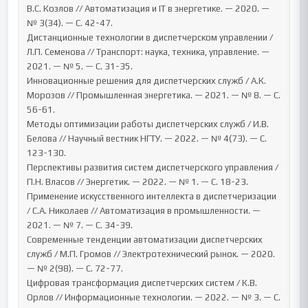
В.С. Козлов // Автоматизация и IT в энергетике. — 2020. — 
№ 3(34). — С. 42-47.

Дистанционные технологии в диспетчерском управлении / 
Л.П. Семенова // Транспорт: наука, техника, управление. — 
2021. — № 5. — С. 31-35.

Инновационные решения для диспетчерских служб / А.К. 
Морозов // Промышленная энергетика. — 2021. — № 8. — С. 
56-61.

Методы оптимизации работы диспетчерских служб / И.В. 
Белова // Научный вестник НГТУ. — 2022. — № 4(73). — С. 
123-130.

Перспективы развития систем диспетчерского управления / 
П.Н. Власов // Энергетик. — 2022. — № 1. — С. 18-23.

Применение искусственного интеллекта в диспетчеризации 
/ С.А. Николаев // Автоматизация в промышленности. — 
2021. — № 7. — С. 34-39.

Современные тенденции автоматизации диспетчерских 
служб / М.П. Громов // Электротехнический рынок. — 2020. 
— № 2(98). — С. 72-77.

Цифровая трансформация диспетчерских систем / К.В. 
Орлов // Информационные технологии. — 2022. — № 3. — С. 