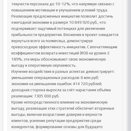
текучести персонала до 10-12%, что напрямую связано с 
повышением мотивации и улучшением условий труда.

Реализация предложенных инициатив позволит достичь 
ежегодной экономии в размере 10 849 920 руб., что 
подчеркивает ощутимый потенциал для увеличения 
прибыльности предприятия. Вложения в проект ожидается 
вернуться всего за полмесяца, демонстрируя 
превосходную эффективность инициатив. С впечатляющим 
коэффициентом возврата инвестиций (ROI) на уровне 2 
189%, эти меры обосновывают свою экономическую 
выгоду и оперативную окупаемость.

Изучение воздействия в разных аспектах демонстрирует:

уменьшение операционных расходов: 6 млн руб;

экономия на уменьшении ошибок: 414 720 рублей;

доходная сторона выросла за счёт нарастания объёма 
реализации: 7305 000 руб.

Кроме непосредственного влияния на экономическую 
выгоду, реализация этих стратегий обеспечит вторичные 
выгоды, включая возрастание доверия и верности 
клиентов, усиление репутации предприятия среди 
конкурентов, формирование основы для будущего 