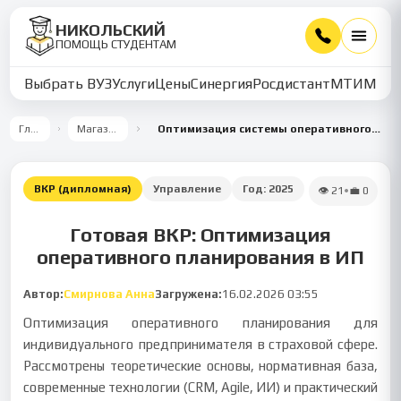
НИКОЛЬСКИЙ
ПОМОЩЬ СТУДЕНТАМ
Выбрать ВУЗ
Услуги
Цены
Синергия
Росдистант
МТИ
ММУ
Главная
Магазин работ
Оптимизация системы оперативного планирования в малом страховом бизнесе
ВКР (дипломная)
Управление
Год:
2025
👁
21
•
💼
0
Готовая ВКР: Оптимизация
оперативного планирования в ИП
Автор:
Смирнова Анна
Загружена:
16.02.2026 03:55
Оптимизация оперативного планирования для
индивидуального предпринимателя в страховой сфере.
Рассмотрены теоретические основы, нормативная база,
современные технологии (CRM, Agile, ИИ) и практический