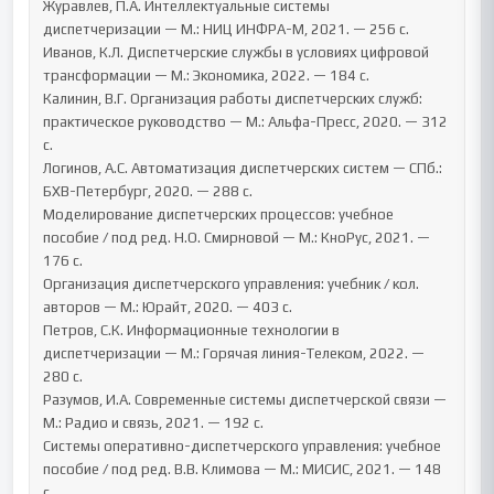
Журавлев, П.А. Интеллектуальные системы 
диспетчеризации — М.: НИЦ ИНФРА-М, 2021. — 256 с.

Иванов, К.Л. Диспетчерские службы в условиях цифровой 
трансформации — М.: Экономика, 2022. — 184 с.

Калинин, В.Г. Организация работы диспетчерских служб: 
практическое руководство — М.: Альфа-Пресс, 2020. — 312 
с.

Логинов, А.С. Автоматизация диспетчерских систем — СПб.: 
БХВ-Петербург, 2020. — 288 с.

Моделирование диспетчерских процессов: учебное 
пособие / под ред. Н.О. Смирновой — М.: КноРус, 2021. — 
176 с.

Организация диспетчерского управления: учебник / кол. 
авторов — М.: Юрайт, 2020. — 403 с.

Петров, С.К. Информационные технологии в 
диспетчеризации — М.: Горячая линия-Телеком, 2022. — 
280 с.

Разумов, И.А. Современные системы диспетчерской связи — 
М.: Радио и связь, 2021. — 192 с.

Системы оперативно-диспетчерского управления: учебное 
пособие / под ред. В.В. Климова — М.: МИСИС, 2021. — 148 
с.
