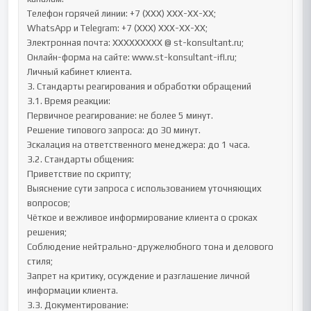
Телефон горячей линии: +7 (XXX) XXX-XX-XX;

WhatsApp и Telegram: +7 (XXX) XXX-XX-XX;

Электронная почта: XXXXXXXXX @ st-konsultant.ru;

Онлайн-форма на сайте: www.st-konsultant-ifl.ru;

Личный кабинет клиента.

3. Стандарты реагирования и обработки обращений

3.1. Время реакции:

Первичное реагирование: не более 5 минут.

Решение типового запроса: до 30 минут.

Эскалация на ответственного менеджера: до 1 часа.

3.2. Стандарты общения:

Приветствие по скрипту;

Выяснение сути запроса с использованием уточняющих 
вопросов;

Чёткое и вежливое информирование клиента о сроках 
решения;

Соблюдение нейтрально-дружелюбного тона и делового 
стиля;

Запрет на критику, осуждение и разглашение личной 
информации клиента.

3.3. Документирование:
