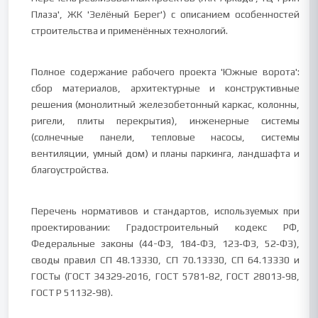
Плаза', ЖК 'Зелёный Берег') с описанием особенностей
строительства и применённых технологий.
Полное содержание рабочего проекта 'Южные ворота':
сбор материалов, архитектурные и конструктивные
решения (монолитный железобетонный каркас, колонны,
ригели, плиты перекрытия), инженерные системы
(солнечные панели, тепловые насосы, системы
вентиляции, умный дом) и планы паркинга, ландшафта и
благоустройства.
Перечень нормативов и стандартов, используемых при
проектировании: Градостроительный кодекс РФ,
Федеральные законы (44-ФЗ, 184‑ФЗ, 123‑ФЗ, 52‑ФЗ),
своды правил СП 48.13330, СП 70.13330, СП 64.13330 и
ГОСТы (ГОСТ 34329‑2016, ГОСТ 5781‑82, ГОСТ 28013‑98,
ГОСТ Р 51132‑98).