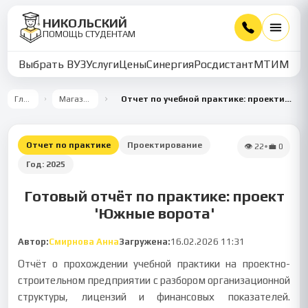
НИКОЛЬСКИЙ
ПОМОЩЬ СТУДЕНТАМ
Выбрать ВУЗ
Услуги
Цены
Синергия
Росдистант
МТИ
ММУ
Главная
Магазин работ
Отчет по учебной практике: проектирование жилого комплекса 'Южные ворота'
Отчет по практике
Проектирование
👁
22
•
💼
0
Год:
2025
Готовый отчёт по практике: проект
'Южные ворота'
Автор:
Смирнова Анна
Загружена:
16.02.2026 11:31
Отчёт о прохождении учебной практики на проектно-
строительном предприятии с разбором организационной
структуры, лицензий и финансовых показателей.