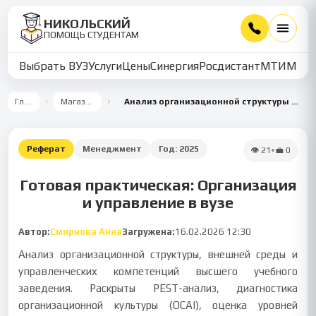
НИКОЛЬСКИЙ
ПОМОЩЬ СТУДЕНТАМ
Выбрать ВУЗ
Услуги
Цены
Синергия
Росдистант
МТИ
ММУ
Главная
Магазин работ
Анализ организационной структуры и управленческих компетенций
Реферат
Менеджмент
Год:
2025
👁
21
•
💼
0
Готовая практическая: Организация
и управление в вузе
Автор:
Смирнова Анна
Загружена:
16.02.2026 12:30
Анализ организационной структуры, внешней среды и
управленческих компетенций высшего учебного
заведения. Раскрыты PEST-анализ, диагностика
организационной культуры (OCAI), оценка уровней