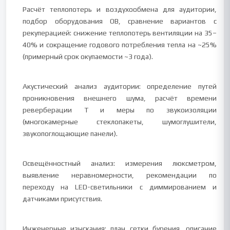
Расчёт теплопотерь и воздухообмена для аудитории,
подбор оборудования ОВ, сравнение вариантов с
рекуперацией: снижение теплопотерь вентиляции на 35–
40% и сокращение годового потребления тепла на ~25%
(примерный срок окупаемости ~3 года).
Акустический анализ аудитории: определение путей
проникновения внешнего шума, расчёт времени
реверберации T и меры по звукоизоляции
(многокамерные стеклопакеты, шумоглушители,
звукопоглощающие панели).
Освещённостный анализ: измерения люксметром,
выявление неравномерности, рекомендации по
переходу на LED-светильники с диммированием и
датчиками присутствия.
Инженерные изыскания: план сетки бурения, описание