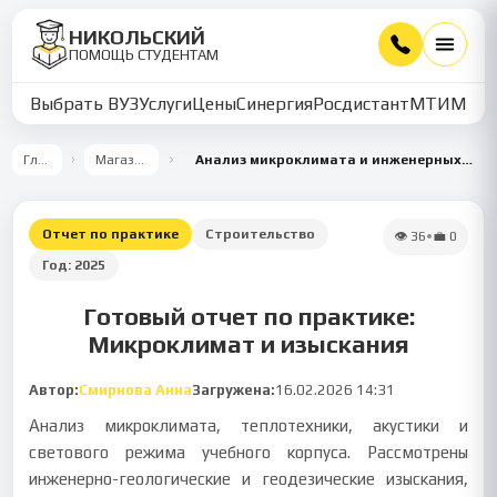
НИКОЛЬСКИЙ
ПОМОЩЬ СТУДЕНТАМ
Выбрать ВУЗ
Услуги
Цены
Синергия
Росдистант
МТИ
ММУ
Главная
Магазин работ
Анализ микроклимата и инженерных изысканий в учебном корпусе
Отчет по практике
Строительство
👁
36
•
💼
0
Год:
2025
Готовый отчет по практике:
Микроклимат и изыскания
Автор:
Смирнова Анна
Загружена:
16.02.2026 14:31
Анализ микроклимата, теплотехники, акустики и
светового режима учебного корпуса. Рассмотрены
инженерно-геологические и геодезические изыскания,