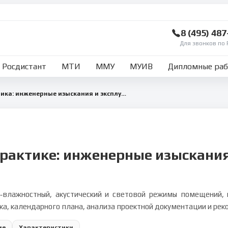
8 (495) 48
Для звонков по 
Росдистант
МТИ
ММУ
МУИВ
Дипломные ра
Изыскательская практика: инженерные изыскания и эксплуатация зданий
практике: инженерные изыскания
ло‑влажностный, акустический и световой режимы помещений,
ка, календарного плана, анализа проектной документации и рек
ие
Характеристики