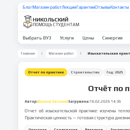
Блог
Магазин работ
Лекции
Гарантии
Отзывы
Контакты
НИКОЛЬСКИЙ
ПОМОЩЬ СТУДЕНТАМ
Выбрать ВУЗ
Услуги
Цены
Синергия
Главная
Магазин работ
Отчет по практике
Строительство
Год:
2025
Отчёт по 
Автор:
Волков Евгений
Загружена:
16.02.2026 14:36
Отчет об изыскательской практике: изучены теп
Практическая ценность — готовая структура дневни
Описание
Содержание
Введение
Заключен