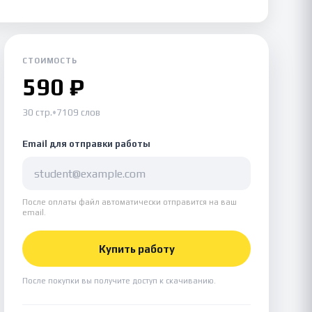
СТОИМОСТЬ
590 ₽
30 стр.
•
7109 слов
Email для отправки работы
После оплаты файл автоматически отправится на ваш
email.
Купить работу
После покупки вы получите доступ к скачиванию.