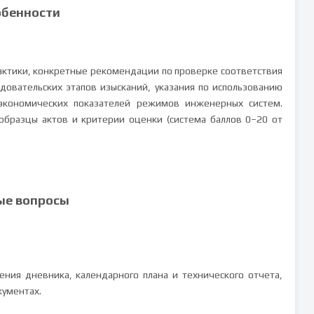
обенности
практики, конкретные рекомендации по проверке соответствия
овательских этапов изысканий, указания по использованию
экономических показателей режимов инженерных систем.
бразцы актов и критерии оценки (система баллов 0–20 от
ые вопросы
ния дневника, календарного плана и технического отчета,
кументах.