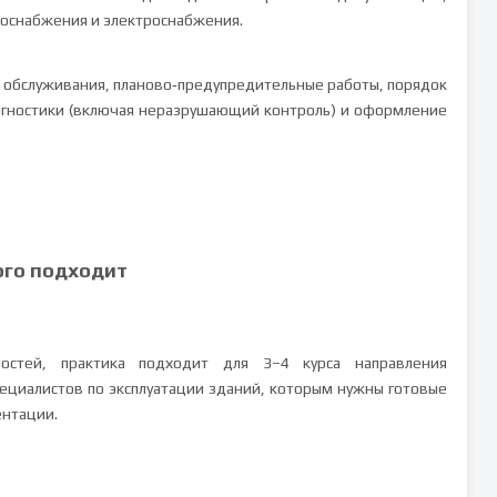
доснабжения и электроснабжения.
ы обслуживания, планово‑предупредительные работы, порядок
агностики (включая неразрушающий контроль) и оформление
ого подходит
ностей, практика подходит для 3–4 курса направления
пециалистов по эксплуатации зданий, которым нужны готовые
ентации.