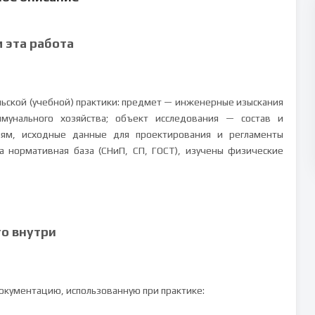
м эта работа
льской (учебной) практики: предмет — инженерные изыскания
мунального хозяйства; объект исследования — состав и
иям, исходные данные для проектирования и регламенты
а нормативная база (СНиП, СП, ГОСТ), изучены физические
то внутри
кументацию, использованную при практике: