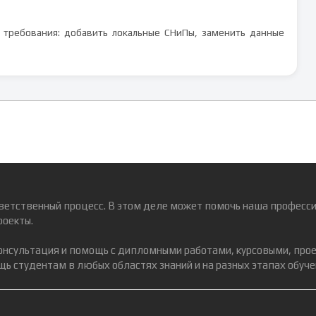
 требования: добавить локальные СНиПы, заменить данные
ветственный процесс. В этом деле может помочь наша професси
роекты.
консультация и помощь с дипломными работами, курсовыми, про
ь студентам в любых областях знаний и на разных этапах обуче