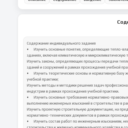
Сод
Содержание индивидуального задания

•	Изучить основные понятия, определяющие тепло-влажностный, акустический и световой режимы помещений в 
зданиях, включая климатическую и микроклиматическую 
Изучить законы, определяющих процессы передачи теплот
зданий и сооружений в рамках прохождения учебной прак
•	Изучить теоретические основы и нормативную базу жилищно-коммунального хозяйства в рамках прохождения 
учебной практики;

Изучить методы и методики решения задач профессионал
индустрии в рамках прохождения учебной практики.

•	Изучить основные требования нормативно-правовых и нормативно-технических документов, предъявляемых к 
выполнению инженерных изысканий в строительстве в ра
Изучить проектную строительную документацию, на пред
нормативно-технических документов в рамках прохожден
•	Изучить состав работ по инженерным изысканиям, необходимых для строительства и реконструкции объектов 
строительства и жилищно-коммунального хозяйства в со