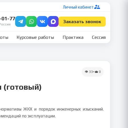
Личный кабинет
7-01-77
Заказать звонок
России
боты
Курсовые работы
Практика
Сессия
👁
33
•
💼
0
 (готовый)
 нормативы ЖКХ и порядок инженерных изысканий.
омендаций по эксплуатации.