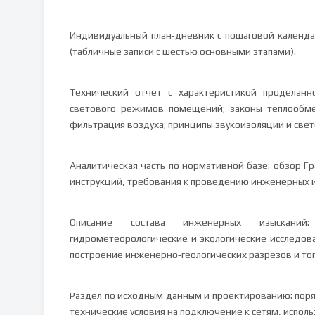
Индивидуальный план‑дневник с пошаговой календа
(табличные записи с шестью основными этапами).
Технический отчет с характеристикой проделанно
светового режимов помещений; законы теплообмен
фильтрация воздуха; принципы звукоизоляции и све
Аналитическая часть по нормативной базе: обзор Г
инструкций, требования к проведению инженерных 
Описание состава инженерных изысканий: и
гидрометеорологические и экологические исследова
построение инженерно‑геологических разрезов и то
Раздел по исходным данным и проектированию: по
технические условия на подключение к сетям, испол