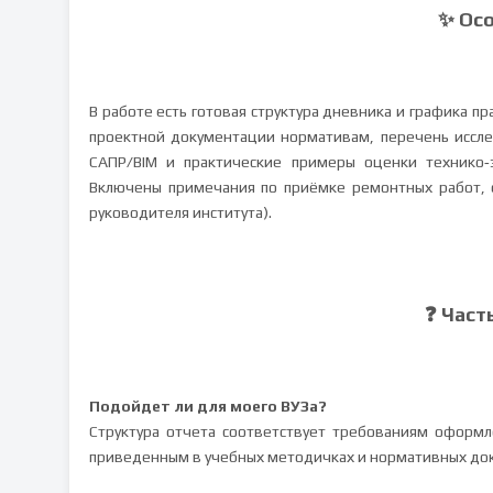
✨ Ос
В работе есть готовая структура дневника и графика 
проектной документации нормативам, перечень исслед
САПР/BIM и практические примеры оценки технико‑
Включены примечания по приёмке ремонтных работ, о
руководителя института).
❓ Част
Подойдет ли для моего ВУЗа?
Структура отчета соответствует требованиям оформле
приведенным в учебных методичках и нормативных до