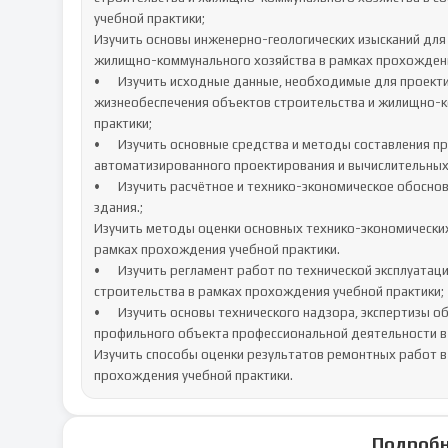
учебной практики;

Изучить основы инженерно-геологических изысканий для 
жилищно-коммунального хозяйства в рамках прохождения
•	Изучить исходные данные, необходимые для проектирования здания (сооружения) и инженерных систем 
жизнеобеспечения объектов строительства и жилищно-к
практики;

•	Изучить основные средства и методы составления проектной документации, в том числе с использованием средств 
автоматизированного проектирования и вычислительных
•	Изучить расчётное и технико-экономическое обоснование режимов работы инженерных систем жизнеобеспечения 
здания.;

Изучить методы оценки основных технико-экономических
рамках прохождения учебной практики.

•	Изучить регламент работ по технической эксплуатации (техническому обслуживанию или ремонту) объектов 
строительства в рамках прохождения учебной практики;

•	Изучить основы технического надзора, экспертизы объектов строительства и оценки технического состояния 
профильного объекта профессиональной деятельности в 
Изучить способы оценки результатов ремонтных работ в 
прохождения учебной практики.
Подробн