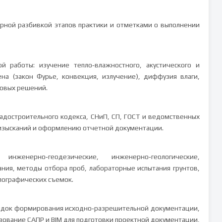
рной разбивкой этапов практики и отметками о выполнении
й работы: изучение тепло‑влажностного, акустического и
а (закон Фурье, конвекция, излучение), диффузия влаги,
товых решений.
радостроительного кодекса, СНиП, СП, ГОСТ и ведомственных
изысканий и оформлению отчетной документации.
нженерно‑геодезические, инженерно‑геологические,
ния, методы отбора проб, лабораторные испытания грунтов,
пографических съемок.
рядок формирования исходно‑разрешительной документации,
ьзование САПР и BIM для подготовки проектной документации,