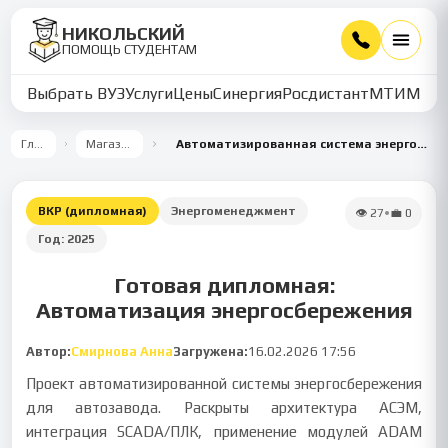
НИКОЛЬСКИЙ
ПОМОЩЬ СТУДЕНТАМ
Выбрать ВУЗ
Услуги
Цены
Синергия
Росдистант
МТИ
ММУ
Главная
Магазин работ
Автоматизированная система энергосбережения технологических процессов на АО МАЗ 'Москвич'
ВКР (дипломная)
Энергоменеджмент
👁
27
•
💼
0
Год:
2025
Готовая дипломная:
Автоматизация энергосбережения
Автор:
Смирнова Анна
Загружена:
16.02.2026 17:56
Проект автоматизированной системы энергосбережения
для автозавода. Раскрыты архитектура АСЭМ,
интеграция SCADA/ПЛК, применение модулей ADAM