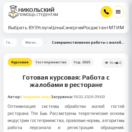
НИКОЛЬСКИЙ
ПОМОЩЬ СТУДЕНТАМ
Выбрать ВУЗ
Услуги
Цены
Синергия
Росдистант
МТИ
ММУ
Главная
Магазин работ
Совершенствование работы с жалобами гостей в ресторане The Бык
Курсовая
Гостеприимство
Год:
2025
👁
16
•
💼
0
Готовая курсовая: Работа с
жалобами в ресторане
Автор:
Смирнова Анна
Загружена:
18.02.2026 09:00
Оптимизация системы обработки жалоб гостей
ресторана The Бык. Рассмотрены теоретические основы
индустрии гостеприимства, правовые нормы, алгоритмы
работы персонала и регистрация обращений.