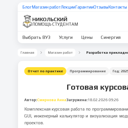
Блог
Магазин работ
Лекции
Гарантии
Отзывы
Контакты
НИКОЛЬСКИЙ
ПОМОЩЬ СТУДЕНТАМ
Выбрать ВУЗ
Услуги
Цены
Синергия
Главная
Магазин работ
Отчет по практике
Программирование
Год:
202
Готовая курсов
Автор:
Смирнова Анна
Загружена:
18.02.2026 09:26
Комплексная курсовая работа по программированию
GUI, инженерный калькулятор и визуализация мод
проектов.