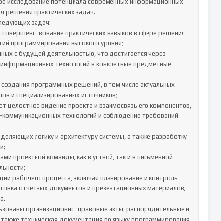
ое исследование потенциала современных информационных 
я решения практических задач.

ледующих задач:

же совершенствование практических навыков в сфере решения 
ий программирования высокого уровня;

ных с будущей деятельностью, что достигается через 
 информационных технологий в конкретные предметные 
создания программных решений, в том числе актуальных 
ов и специализированных источников;

т целостное видение проекта и взаимосвязь его компонентов, 
-коммуникационных технологий и соблюдение требований 
деляющих логику и архитектуру системы, а также разработку 
;

ми проектной команды, как в устной, так и в письменной 
ьности;

ии рабочего процесса, включая планирование и контроль 
товка отчетных документов и презентационных материалов, 
.

ьзованы организационно-правовые акты, распорядительные и 
также техническая документация по языку программирования 