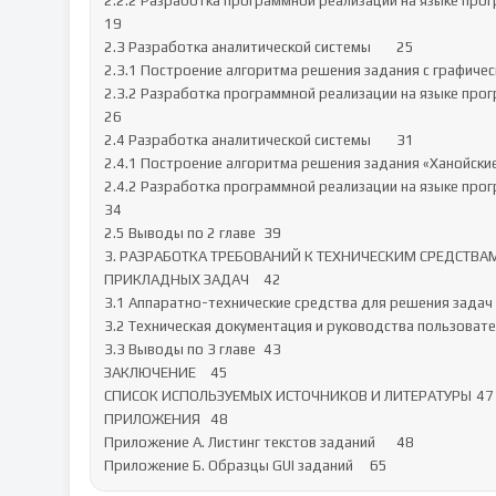
2.2.2 Разработка программной реализации на языке про
19

2.3 Разработка аналитической системы	25

2.3.1 Построение алгоритма решения задания с графически
2.3.2 Разработка программной реализации на языке про
26

2.4 Разработка аналитической системы	31

2.4.1 Построение алгоритма решения задания «Ханойские б
2.4.2 Разработка программной реализации на языке про
34

2.5 Выводы по 2 главе	39

3. РАЗРАБОТКА ТРЕБОВАНИЙ К ТЕХНИЧЕСКИМ СРЕДСТВ
ПРИКЛАДНЫХ ЗАДАЧ	42

3.1 Аппаратно-технические средства для решения задач	42

3.2 Техническая документация и руководства пользователей
3.3 Выводы по 3 главе	43

ЗАКЛЮЧЕНИЕ	45

СПИСОК ИСПОЛЬЗУЕМЫХ ИСТОЧНИКОВ И ЛИТЕРАТУРЫ	47

ПРИЛОЖЕНИЯ	48

Приложение А. Листинг текстов заданий	48

Приложение Б. Образцы GUI заданий	65