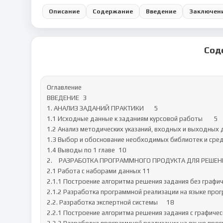
Описание
Содержание
Введение
Заключен
Сод
Оглавление

ВВЕДЕНИЕ	3

1. АНАЛИЗ ЗАДАНИЙ ПРАКТИКИ	5

1.1 Исходные данные к заданиям курсовой работы	5

1.2 Анализ методических указаний, входных и выходных д
1.3 Выбор и обоснование необходимых библиотек и среды
1.4 Выводы по 1 главе	10

2. 	РАЗРАБОТКА ПРОГРАММНОГО ПРОДУКТА ДЛЯ РЕШЕНИЯ ПРИКЛАДНЫХ ЗАДАЧ	11

2.1 Работа с наборами данных	11

2.1.1 Построение алгоритма решения задания без графичес
2.1.2 Разработка программной реализации на языке програ
2.2. Разработка экспертной системы	18

2.2.1 Построение алгоритма решения задания с графически