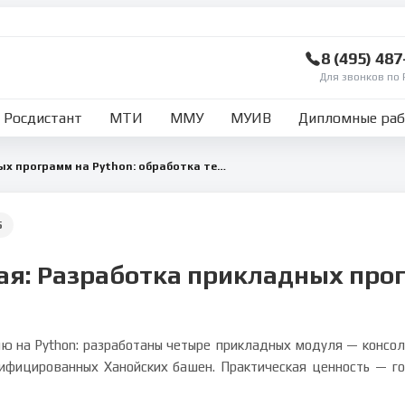
8 (495) 48
Для звонков по 
Росдистант
МТИ
ММУ
МУИВ
Дипломные ра
Разработка прикладных программ на Python: обработка текста, экспертная система, калькулятор и визуализация Ханойских башен
5
ая: Разработка прикладных про
 на Python: разработаны четыре прикладных модуля — консоль
ифицированных Ханойских башен. Практическая ценность — го