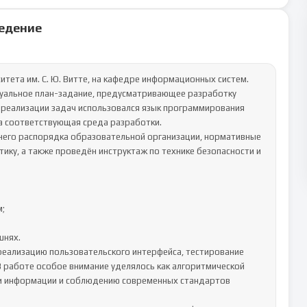
едение
тета им. С. Ю. Витте, на кафедре информационных систем.

уальное план-задание, предусматривающее разработку 
реализации задач использовался язык программирования 
а соответствующая среда разработки.

него распорядка образовательной организации, нормативные 
ку, а также проведён инструктаж по технике безопасности и 
;

нях.

еализацию пользовательского интерфейса, тестирование 
работе особое внимание уделялось как алгоритмической 
ции информации и соблюдению современных стандартов 