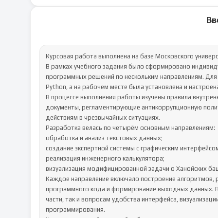
Вв
Курсовая работа выполнена на базе Московского универси
В рамках учебного задания было сформировано индивид
программных решений по нескольким направлениям. Для 
Python, а на рабочем месте была установлена и настроен
В процессе выполнения работы изучены правила внутрен
документы, регламентирующие антикоррупционную полити
действиям в чрезвычайных ситуациях.

Разработка велась по четырём основным направлениям:

обработка и анализ текстовых данных;

создание экспертной системы с графическим интерфейсом
реализация инженерного калькулятора;

визуализация модифицированной задачи о Ханойских баш
Каждое направление включало построение алгоритмов, р
программного кода и формирование выходных данных. В 
части, так и вопросам удобства интерфейса, визуализа
программирования.
