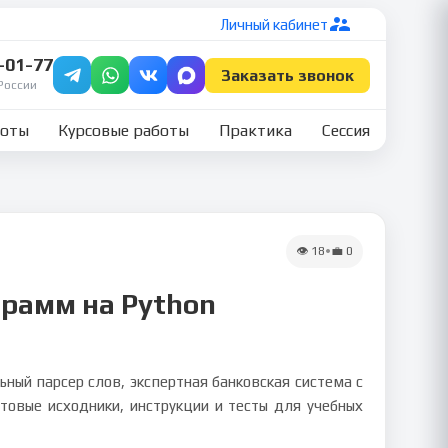
Личный кабинет
7-01-77
Заказать звонок
России
боты
Курсовые работы
Практика
Сессия
👁
18
•
💼
0
грамм на Python
ный парсер слов, экспертная банковская система с
товые исходники, инструкции и тесты для учебных