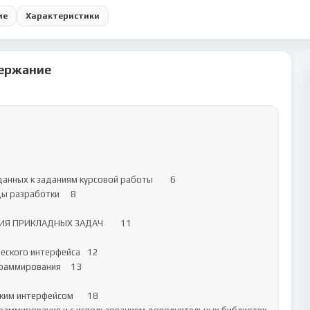
ие
Характеристики
ержание
анных к заданиям курсовой работы	6

 разработки	8

кого интерфейса	12

ммирования	13

м интерфейсом	18
