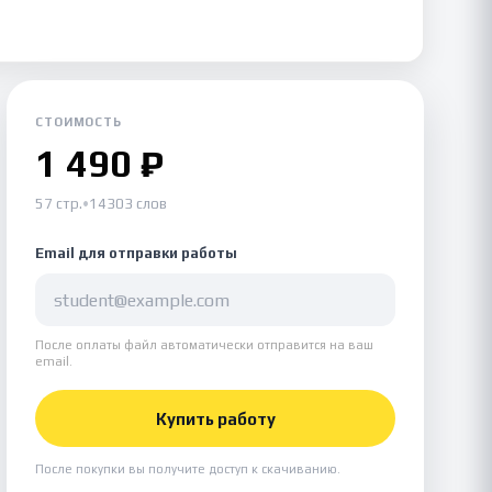
СТОИМОСТЬ
1 490 ₽
57 стр.
•
14303 слов
Email для отправки работы
После оплаты файл автоматически отправится на ваш
email.
Купить работу
После покупки вы получите доступ к скачиванию.