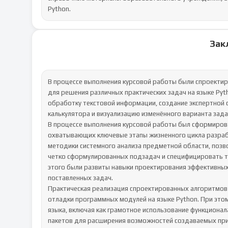
Python.
Зак
В процессе выполнения курсовой работы были спроектированы и реализованы программные решения, предназначенные для решения различных практических задач на языке Python. Проект охватывал несколько важных направлений: обработку текстовой информации, создание экспертной системы с графическим интерфейсом, разработку инженерного калькулятора и визуализацию изменённого варианта задачи о Ханойских башнях.
В процессе выполнения курсовой работы был сформирован и углублен комплекс профессиональных компетенций, охватывающих ключевые этапы жизненного цикла разработки программного обеспечения. В частности, были освоены методики системного анализа предметной области, позволяющие декомпозировать общую проблему на совокупность четко сформулированных подзадач и специфицировать требования к будущему программному продукту. На основе этого были развиты навыки проектирования эффективных алгоритмов, являющихся логическим ядром для решения поставленных задач.
Практическая реализация спроектированных алгоритмов осуществлялась посредством разработки и последующей отладки программных модулей на языке Python. При этом был получен ценный опыт работы с экосистемой данного языка, включая как грамотное использование функционала стандартной библиотеки, так и интеграцию сторонних пакетов для расширения возможностей создаваемых приложений.
Значительное внимание было уделено аспектам создания интерактивных приложений. Были освоены принципы проектирования функциональных и эргономичных графических пользовательских интерфейсов с применением инструментария библиотеки tkinter. Параллельно были закреплены навыки организации корректных процедур ввода-вывода данных, а также имплементации механизмов обработки исключительных ситуаций и ошибок.
Реализация данных механизмов обеспечивает робастность и стабильность работы программ, способствуя эффективному и предсказуемому диалогу с конечным пользователем. Кроме того, был приобретен опыт в области наглядной репрезентации алгоритмических процессов и структурированных данных. Освоение техник визуализации информации позволило существенно повысить понятность и интерпретируемость работы созданных программных комплексов.
Помимо этого, работа над проектом позволила освоить приёмы документирования программных решений: подготовку технической документации и пользовательских инструкций, что положительно сказывается на качестве и удобстве эксплуатации разработанных приложений.
Таким образом, поставленные в курсовой работе цели были успешно достигнуты: реализованы программные продукты, соответствующие требованиям задания, а также приобретён ценный опыт самостоятельного анализа, проектирования и реализации информационных систем. Полученные знания и навыки послужат основой для дальнейшего профессионального развития и успешной деятельности в области разработки программного обеспечения.
СПИСОК ИСПОЛЬЗУЕМЫХ ИСТОЧНИКОВ И ЛИТЕРАТУРЫ
Шабанов, А. А. Визуализация алгоритмов и структур данных на языке Python / А. А. Шабанов. — Москва: Инфра-М, 2022. — 192 с.
Никитин, Д. С. Прикладное программирование: от идеи до результата / Д. С. Никитин. — Екатеринбург: УРФУ, 2023. — 168 с.
Лутц, М. Изучаем Python. Том 1: Основы программирования / М. Лутц ; пер. с англ. — 5-е изд. — Санкт-Петербург: Питер, 2020. — 880 с.
ГОСТ Р 7.0.5-2008. Библиографическая ссылка. Общие требования и правила составления. — Введ. 2009-06-01. — М.: Стандартинформ, 2008. — 12 с.
Tkinter GUI Application Development Blueprints / Bhaskar Chaudhary. — Birmingham: Packt Publishing, 2020. — 328 p.
Власов, А. А. Информационные технологии и программирование: учебник для вузов / А. А. Власов. — Санкт-Петербург: Лань, 2021. — 304 с.
Марченко, В. В. Разработка приложений на Python: учебное пособие / В. В. Марченко. — Москва: Директ-Медиа, 2021. — 210 с.
Official Python Documentation. Python Software Foundation, 2024. — [Электронный ресурс]. — URL: https://docs.python.org/3/ (дата обращения: 27.07.2025).
Крамер, А. Python. Карманный справочник / А. Крамер ; пер. с англ. — 4-е изд. — Москва: Диалектика, 2021. — 256 с.
ГОСТ Р 7.0.100-2018. Библиографическая запись. Библиографическое описание. Общие требования и правила составления. — Введ. 2019-07-01. — М.: Стандартинформ, 2019. — 24 с.
ПРИЛОЖЕНИЯ
Приложение А. Листинги кода заданий
import sys
import string
from collections import Counter
def load_words_from_file(filename):
with open(filename, 'r', encoding='utf-8') as file:
text = file.read()
translator = str.maketrans('', '', string.punctuation)
cleaned_text = text.translate(translator).lower()
words = cleaned_text.split()
return words
def count_and_sort_words(words):
counter = Counter(words)
sorted_items = sorted(counter.items(), key=lambda x: (-x[1], x[0]))
return sorted_items
def main():
input_file = 'resourse_1.txt'
output_to_console =