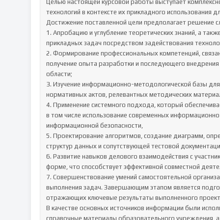
Целью настоящей курсовой работы выступает комплексн
технологий в контексте их прикладного использования дл
Достижение поставленной цели предполагает решение с
1. Апробацию и углубление теоретических знаний, а так
прикладных задач посредством задействования технолог
2. Формирование профессиональных компетенций, связан
получение опыта разработки и последующего внедрения
области;

3. Изучение информационно-методологической базы для 
нормативных актов, релевантных методических материал
4. Применение системного подхода, который обеспечивае
в том числе использование современных информационно
информационной безопасности,

5. Проектирование алгоритмов, создание диаграмм, опре
структур данных и сопутствующей тестовой документации
6. Развитие навыков делового взаимодействия с участника
форме, что способствует эффективной совместной деятел
7. Совершенствование умений самостоятельной организац
выполнения задач. Завершающим этапом является подго
отражающих ключевые результаты выполненного проекта
В качестве основных источников информации были испол
справочные материалы образовательного учреждения, а 