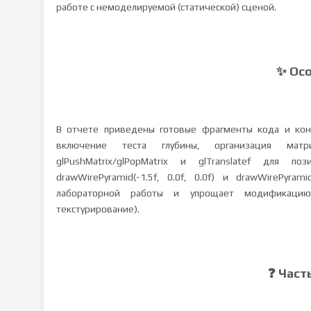
работе с немоделируемой (статической) сценой.
✨ Ос
В отчете приведены готовые фрагменты кода и кон
включение теста глубины, организация мат
glPushMatrix/glPopMatrix и glTranslatef для 
drawWirePyramid(-1.5f, 0.0f, 0.0f) и drawWirePyram
лабораторной работы и упрощает модификацию
текстурирование).
❓ Част