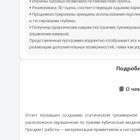
• Изучены базовые возможности библиотеки OpenGL.

• Реализована 3D-сцена, соответствующая заданию вари
• Продемонстрированы принципы использования перспек
и тестирования глубины.

• Получены практические навыки построения трехмерных 
управления камерой.

Представленная программа корректно отображает все 
реализации дополнительных возможностей, таких как уп
Подробн
📘 О че
Отчет посвящен созданию статической трехмерной 
расположена окрашенная по граням кубическая модел
Предмет работы — визуализация примитивов и настройк