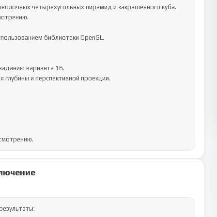
оволочных четырехугольных пирамид и закрашенного куба. 
отрению.

пользованием библиотеки OpenGL.

аданию варианта 16.

 глубины и перспективной проекции.

смотрению.
лючение
езультаты:
