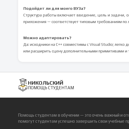
Подойдет ли для моего ВУЗа?
Структура работы включает введение, цель и задачи, 
приложения — соответствует типовым требованиям по 
Можно адаптировать?
Да: исходники на C++ совместимы с Visual Studio; легк
или расширить сцену дополнительными примитивами и 
НИКОЛЬСКИЙ
ПОМОЩЬ СТУДЕНТАМ
Помощь студентам в обучении — это очень важный и от
помогут студентам успешно завершить свои учебные п