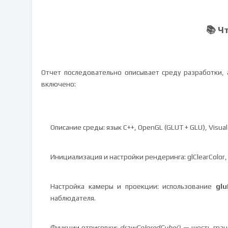
📚 Ч
Отчет последовательно описывает среду разработки,
включено:
Описание среды: язык C++, OpenGL (GLUT + GLU), Visua
Инициализация и настройки рендеринга: glClearColor,
Настройка камеры и проекции: использование
glu
наблюдателя.
Функции отрисовки:
drawColoredCube()
— шесть гран