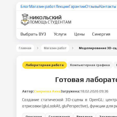
Блог
Магазин работ
Лекции
Гарантии
Отзывы
Контакты
НИКОЛЬСКИЙ
ПОМОЩЬ СТУДЕНТАМ
Выбрать ВУЗ
Услуги
Цены
Синергия
Главная
Магазин работ
Моделирование 3D-сц
Лабораторная работа
Компьютерная графика
Готовая лаборат
Автор:
Смирнова Анна
Загружена:
18.02.2026 09:36
Создание статической 3D-сцены в OpenGL: центр
отрисовки (gluLookAt, gluPerspective), функции для
Описание
Содержание
Введение
Заключен