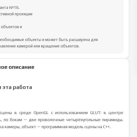
анта №16.

тивной проекции

объектов и

необходимые объекты и может быть расширена для 
равление камерой или вращение объектов.
ое описание
м эта работа
сцены в среде OpenGL с использованием GLUT: в центре
ь, по бокам — две проволочные четырёхугольные пирамиды.
а камеры, объект — программная модель сцены на C++.