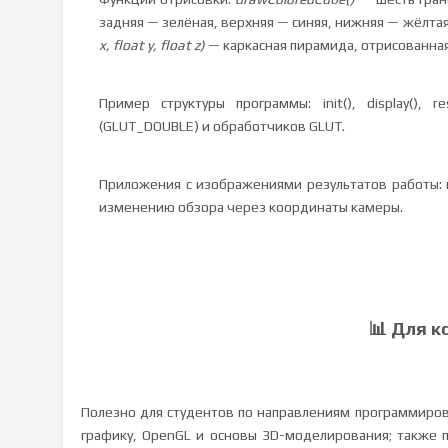
задняя — зелёная, верхняя — синяя, нижняя — жёлтая,
x, float y, float z)
— каркасная пирамида, отрисованная
Пример структуры программы: init(), display(),
(GLUT_DOUBLE) и обработчиков GLUT.
Приложения с изображениями результатов работы: в
изменению обзора через координаты камеры.
📊 Для к
Полезно для студентов по направлениям программиро
графику, OpenGL и основы 3D-моделирования; также 