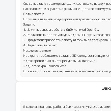
Создать в окне трехмерную сцену, состоящую из двух пр
Расположить и окрасить в различные цвета по своему усм
Цель работы:

Получение навыков моделирования трехмерных сцен с ис
Задачи:

1. Изучить основы работы с библиотекой OpenGL.

2. Реализовать программную модель 3D-сцены согласно з
3. Продемонстрировать работу алгоритмов тестирования
4. Подготовить отчет.

Исходные данные:

На экране необходимо создать 3D-сцену, состоящую из:

• двух проволочных четырехугольных пирамид;

• одного закрашенного куба.

Объекты должны быть окрашены в различные цвета по у
Зак
В ходе выполнения работы были достигнуты следующие р