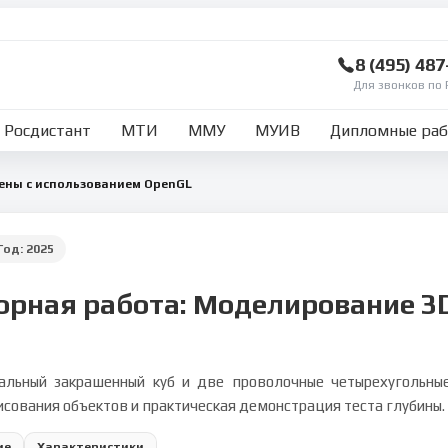
8 (495) 48
Для звонков по 
Росдистант
МТИ
ММУ
МУИВ
Дипломные ра
ены с использованием OpenGL
Год:
2025
орная работа: Моделирование 3
альный закрашенный куб и две проволочные четырехугольны
 рисования объектов и практическая демонстрация теста глубины.
ие
Характеристики