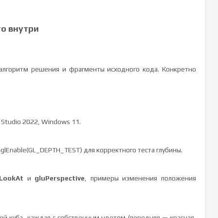
то внутри
 алгоритм решения и фрагменты исходного кода. Конкретно
l Studio 2022, Windows 11.
 glEnable(GL_DEPTH_TEST) для корректного теста глубины.
LookAt
и
gluPerspective
, примеры изменения положения
ей куба, каждая с собственным цветом (передняя — красная,