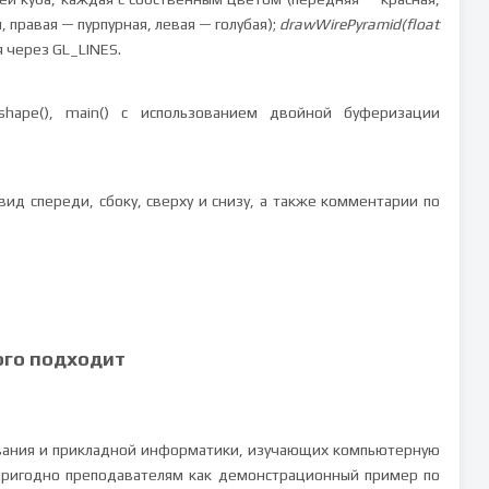
 правая — пурпурная, левая — голубая);
drawWirePyramid(float
 через GL_LINES.
 reshape(), main() с использованием двойной буферизации
ид спереди, сбоку, сверху и снизу, а также комментарии по
ого подходит
вания и прикладной информатики, изучающих компьютерную
пригодно преподавателям как демонстрационный пример по