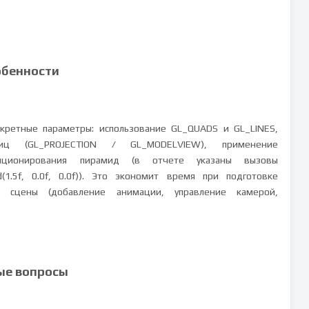
обенности
кретные параметры: использование GL_QUADS и GL_LINES,
риц (GL_PROJECTION / GL_MODELVIEW), применение
позиционирования пирамид (в отчете указаны вызовы
id(1.5f, 0.0f, 0.0f)). Это экономит время при подготовке
 сцены (добавление анимации, управление камерой,
ые вопросы