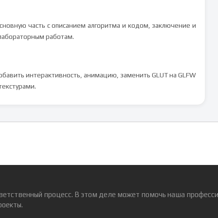
основную часть с описанием алгоритма и кодом, заключение и
лабораторным работам.
о добавить интерактивность, анимацию, заменить GLUT на GLFW
текстурами.
ветственный процесс. В этом деле может помочь наша професси
роекты.