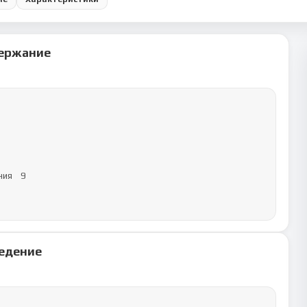
ержание
	9

едение