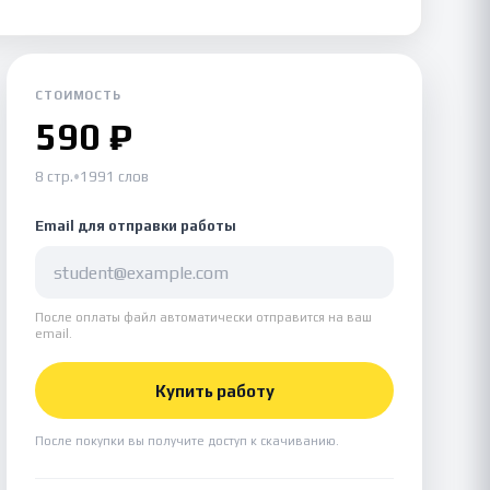
СТОИМОСТЬ
590 ₽
8 стр.
•
1991 слов
Email для отправки работы
После оплаты файл автоматически отправится на ваш
email.
Купить работу
После покупки вы получите доступ к скачиванию.