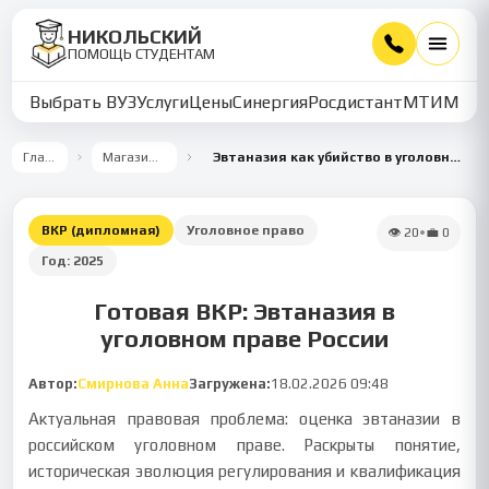
НИКОЛЬСКИЙ
ПОМОЩЬ СТУДЕНТАМ
Выбрать ВУЗ
Услуги
Цены
Синергия
Росдистант
МТИ
ММУ
Главная
Магазин работ
Эвтаназия как убийство в уголовном праве России
ВКР (дипломная)
Уголовное право
👁
20
•
💼
0
Год:
2025
Готовая ВКР: Эвтаназия в
уголовном праве России
Автор:
Смирнова Анна
Загружена:
18.02.2026 09:48
Актуальная правовая проблема: оценка эвтаназии в
российском уголовном праве. Раскрыты понятие,
историческая эволюция регулирования и квалификация