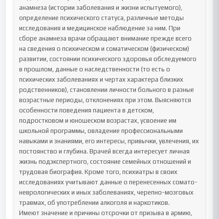
анамнеза (истории заболевания и жизни испытуемого), 
определение психического статуса, различные методы 
исследования и медицинское наблюдение за ним. При 
сборе анамнеза врачи обращают внимание прежде всего 
на сведения о психическом и соматическом (физическом) 
развитии, состоянии психического здоровья обследуемого 
в прошлом, данные о наследственности (то есть о 
психических заболеваниях и чертах характера близких 
родственников), становлении личности больного в разные 
возрастные периоды, отклонениях при этом. Выясняются 
особенности поведения пациента в детском, 
подростковом и юношеском возрастах, усвоение им 
школьной программы, овладение профессиональными 
навыками и знаниями, его интересы, привычки, увлечения, их 
постоянство и глубина. Врачей всегда интересует личная 
жизнь подэкспертного, состояние семейных отношений и 
трудовая биография. Кроме того, психиатры в своих 
исследованиях учитывают данные о перенесенных сомато-
неврологических и иных заболеваниях, черепно-мозговых 
травмах, об употреблении алкоголя и наркотиков.

Имеют значение и причины отсрочки от призыва в армию, 