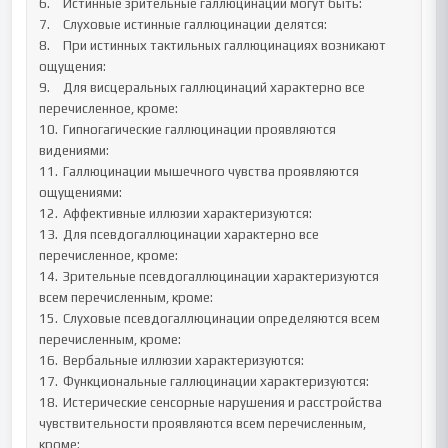
6.	Истинные зрительные галлюцинации могут быть: 

7.	Слуховые истинные галлюцинации делятся: 

8.	При истинных тактильных галлюцинациях возникают 
ощущения: 

9.	Для висцеральных галлюцинаций характерно все 
перечисленное, кроме: 

10.	Гипногагические галлюцинации проявляются 
видениями:

11.	Галлюцинации мышечного чувства проявляются 
ощущениями: 

12.	Аффективные иллюзии характеризуются: 

13.	Для псевдогаллюцинации характерно все 
перечисленное, кроме: 

14.	Зрительные псевдогаллюцинации характеризуются 
всем перечисленным, кроме: 

15.	Слуховые псевдогаллюцинации определяются всем 
перечисленным, кроме: 

16.	Вербальные иллюзии характеризуются:

17.	Функциональные галлюцинации характеризуются:

18.	Истерические сенсорные нарушения и расстройства 
чувствительности проявляются всем перечисленным, 
кроме: 
