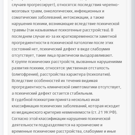
случаев прогрессирует), относятся: последствия черепно-
мозговых травм, онкологических, инфекционных и 
соматических заболеваний, интоксикации, а также 
нарушения психики, возникающие вследствие психической 
травмы (так называемые психогенные расстройства). В 
последнем случае из-за их кратковременности заметной 
прогредиентности в психической патологии после этих 
состояний нет, психический дефект в виде слабоумия 
отсутствует, такие лица практически выздоравливают.

К группе психических расстройств, вызванных нарушениями 
развития психики, относятся: умственная отсталость 
(олигофрения), расстройства характера (психопатия). 
Вследствие особенностей их течения видимая 
прогредиентность клинической симптоматики отсутствует, 
а психический дефект остается стабильным.

В судебной психиатрии принята несколько иная 
классификация психических заболеваний, которая исходит 
из медицинского критерия невменяемости (ст. 21 УК РФ). 
Согласно этой классификации нарушения психической 
деятельности подразделяются на хронические и 
временные психические расстройства, слабоумие и иные 