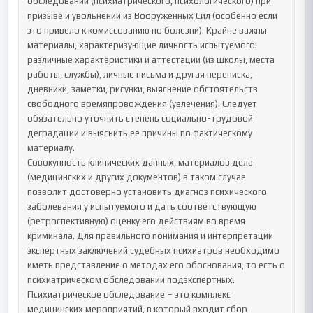
обследований (психиатрического, психологического) при 
призыве и увольнении из Вооруженных Сил (особенно если 
это привело к комиссованию по болезни). Крайне важны 
материалы, характеризующие личность испытуемого: 
различные характеристики и аттестации (из школы, места 
работы, службы), личные письма и другая переписка, 
дневники, заметки, рисунки, выяснение обстоятельств 
свободного времяпровождения (увлечения). Следует 
обязательно уточнить степень социально-трудовой 
деградации и выяснить ее причины по фактическому 
материалу.

Совокупность клинических данных, материалов дела 
(медицинских и других документов) в таком случае 
позволит достоверно установить диагноз психического 
заболевания у испытуемого и дать соответствующую 
(ретроспективную) оценку его действиям во время 
криминала. Для правильного понимания и интерпретации 
экспертных заключений судебных психиатров необходимо 
иметь представление о методах его обоснования, то есть о 
психиатрическом обследовании подэкспертных.

Психиатрическое обследование – это комплекс 
медицинских мероприятий, в который входит сбор 