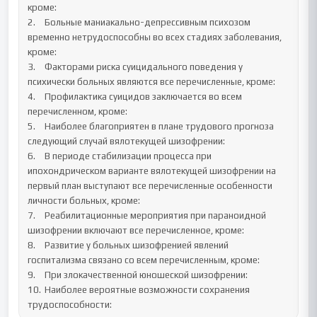
кроме:

2.	Больные маниакально-депрессивным психозом 
временно нетрудоспособны во всех стадиях заболевания, 
кроме:

3.	Факторами риска суицидального поведения у 
психически больных являются все перечисленные, кроме:

4.	Профилактика суицидов заключается во всем 
перечисленном, кроме:

5.	Наиболее благоприятен в плане трудового прогноза 
следующий случай вялотекущей шизофрении:

6.	В периоде стабилизации процесса при 
ипохондрическом варианте вялотекущей шизофрении на 
первый план выступают все перечисленные особенности 
личности больных, кроме:

7.	Реабилитационные мероприятия при параноидной 
шизофрении включают все перечисленное, кроме:

8.	Развитие у больных шизофренией явлений 
госпитализма связано со всем перечисленным, кроме:

9.	При злокачественной юношеской шизофрении:

10.	Наиболее вероятные возможности сохранения 
трудоспособности: