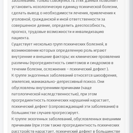
заболевания. Только совокупность этих данных позволяет 
установить нозологическую единицу психической болезни, 
сделать вывод о необходимости лечения, привлечения к 
уголовной, гражданской и иной ответственности за 
совершенное деяние, определить дееспособность, 
прогноз, трудовые возможности и инвалидизацию 
пациента.

Существует несколько групп психических болезней, в 
возникновении которых определенную роль играют 
внутренние и внешние факторы; их клинические проявления 
различны (прогредиентность симптомов и синдромов в 
течении болезни, осложнения – психический дефект ).

К группе эндогенных заболеваний относятся шизофрения, 
эпилепсия, маниакально-депрессивный психоз. Они 
обусловлены внутренними причинами (чаще 
патологической наследственностью), при этом 
прогредиентность психических нарушений нарастает, 
психический дефект (сопровождающий эти заболевания) в 
большинстве случаев прогрессирует.

К группе экзогенных заболеваний, обусловленных внешними 
причинами (при этом также прогредиентность психических 
расстройств нарастает, психический дефект в большинстве 