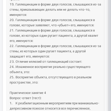
19.	Галлюцинации в форме двух голосов, слышащихся из-за 
стены, приказывающих делать или не делать что-то, 
именуются: 

20.	Галлюцинации в форме двух голосов, слышащихся в 
голове, которые заявляют, что «убьют» его, именуются: 

21.	Галлюцинации в форме двух голосов, слышащихся в 
голове, из которых один ругает пациента, а другой хвалит 
его, именуются: 

22.	Галлюцинации в форме двух голосов, слышащихся из-за 
стены, из которых один ругает пациента, а другой 
защищает его, именуются: 

23.	Отличие иллюзий от галлюцинаций состоит: 

24.	Искаженное восприятие реально существующего 
объекта, это:

25.	Восприятие объекта, отсутствующего в реальном 
пространстве, это:

Практическое занятие 4

Вопрос-ответ (тест):

1.	К реабилитационным мероприятиям при маниакально-
депрессивном психозе относится все перечисленное, 