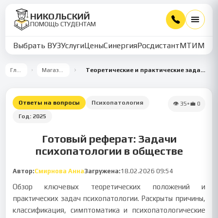
НИКОЛЬСКИЙ
ПОМОЩЬ СТУДЕНТАМ
Выбрать ВУЗ
Услуги
Цены
Синергия
Росдистант
МТИ
ММУ
Главная
Магазин работ
Теоретические и практические задачи психопатологии в современном обществе
Ответы на вопросы
Психопатология
👁
35
•
💼
0
Год:
2025
Готовый реферат: Задачи
психопатологии в обществе
Автор:
Смирнова Анна
Загружена:
18.02.2026 09:54
Обзор ключевых теоретических положений и
практических задач психопатологии. Раскрыты причины,
классификация, симптоматика и психопатологические