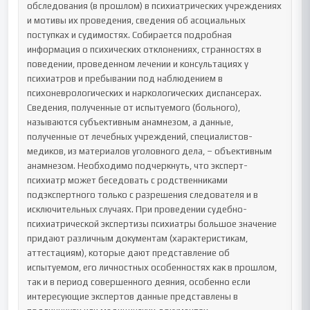
обследования (в прошлом) в психиатрических учреждениях 
и мотивы их проведения, сведения об асоциальных 
поступках и судимостях. Собирается подробная 
информация о психических отклонениях, странностях в 
поведении, проведенном лечении и консультациях у 
психиатров и пребывании под наблюдением в 
психоневрологических и наркологических диспансерах.

Сведения, полученные от испытуемого (больного), 
называются субъективным анамнезом, а данные, 
полученные от лечебных учреждений, специалистов-
медиков, из материалов уголовного дела, – объективным 
анамнезом. Необходимо подчеркнуть, что эксперт-
психиатр может беседовать с родственниками 
подэкспертного только с разрешения следователя и в 
исключительных случаях. При проведении судебно-
психиатрической экспертизы психиатры большое значение 
придают различным документам (характеристикам, 
аттестациям), которые дают представление об 
испытуемом, его личностных особенностях как в прошлом, 
так и в период совершенного деяния, особенно если 
интересующие экспертов данные представлены в 