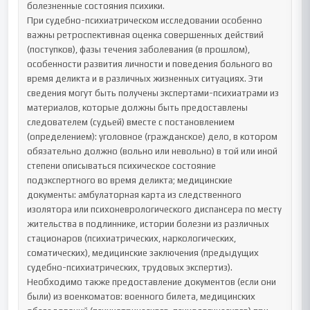
болезненные состояния психики.

При судебно-психиатрическом исследовании особенно 
важны ретроспективная оценка совершенных действий 
(поступков), фазы течения заболевания (в прошлом), 
особенности развития личности и поведения больного во 
время деликта и в различных жизненных ситуациях. Эти 
сведения могут быть получены экспертами-психиатрами из 
материалов, которые должны быть предоставлены 
следователем (судьей) вместе с постановлением 
(определением): уголовное (гражданское) дело, в котором 
обязательно должно (вольно или невольно) в той или иной 
степени описываться психическое состояние 
подэкспертного во время деликта; медицинские 
документы: амбулаторная карта из следственного 
изолятора или психоневрологического диспансера по месту 
жительства в подлиннике, истории болезни из различных 
стационаров (психиатрических, наркологических, 
соматических), медицинские заключения (предыдущих 
судебно-психиатрических, трудовых экспертиз). 
Необходимо также предоставление документов (если они 
были) из военкоматов: военного билета, медицинских 