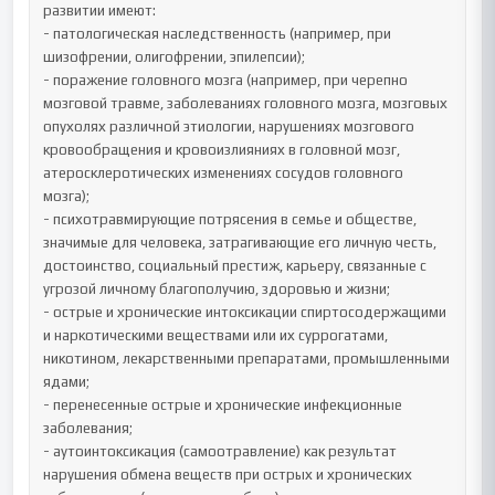
развитии имеют:

- патологическая наследственность (например, при 
шизофрении, олигофрении, эпилепсии);

- поражение головного мозга (например, при черепно 
мозговой травме, заболеваниях головного мозга, мозговых 
опухолях различной этиологии, нарушениях мозгового 
кровообращения и кровоизлияниях в головной мозг, 
атеросклеротических изменениях сосудов головного 
мозга);

- психотравмирующие потрясения в семье и обществе, 
значимые для человека, затрагивающие его личную честь, 
достоинство, социальный престиж, карьеру, связанные с 
угрозой личному благополучию, здоровью и жизни;

- острые и хронические интоксикации спиртосодержащими 
и наркотическими веществами или их суррогатами, 
никотином, лекарственными препаратами, промышленными 
ядами;

- перенесенные острые и хронические инфекционные 
заболевания;

- аутоинтоксикация (самоотравление) как результат 
нарушения обмена веществ при острых и хронических 