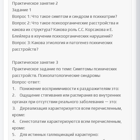
Практическое занятие 2

Задание 1

Вопрос 1: Что такое симптом и синдром в психиатрии?

Вопрос 2: Что такое психоорганические расстройства и 
какова их структура? Какова роль С.С. Корсакова и Е. 
Блейлера в изучении психоорганических нарушений?

Вопрос 3: Какова этиология и патогенез психических 
расстройств?

Практическое занятие 3

Практическое задание по теме: Симптомы психических 
расстройств. Психопатологические синдромы

Вопрос-ответ:

1.	Понижение восприимчивости к раздражителям это: 

2.	Ощущение стягивания или распирания во внутренних 
органах при отсутствии реального заболевания — это: 

3.	Дереализация характеризуется всем перечисленным, 
кроме: 

4.	Сенестопатии характеризуются всем перечисленным, 
кроме: 

5.	Для истинных галлюцинаций характерно: 
