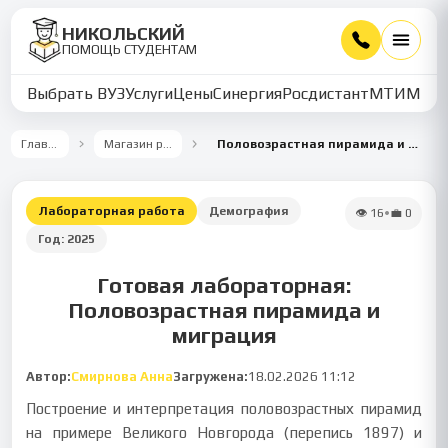
НИКОЛЬСКИЙ
ПОМОЩЬ СТУДЕНТАМ
Выбрать ВУЗ
Услуги
Цены
Синергия
Росдистант
МТИ
ММУ
Главная
Магазин работ
Половозрастная пирамида и миграция
Лабораторная работа
Демография
👁
16
•
💼
0
Год:
2025
Готовая лабораторная:
Половозрастная пирамида и
миграция
Автор:
Смирнова Анна
Загружена:
18.02.2026 11:12
Построение и интерпретация половозрастных пирамид
на примере Великого Новгорода (перепись 1897) и