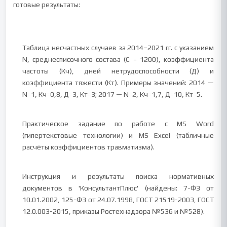
готовые результаты:
Таблица несчастных случаев за 2014–2021 гг. с указанием
N, среднесписочного состава (С = 1200), коэффициента
частоты (Кч), дней нетрудоспособности (Д) и
коэффициента тяжести (Кт). Примеры значений: 2014 —
N=1, Кч=0,8, Д=3, Кт=3; 2017 — N=2, Кч=1,7, Д=10, Кт=5.
Практическое задание по работе с MS Word
(гипертекстовые технологии) и MS Excel (табличные
расчёты коэффициентов травматизма).
Инструкция и результаты поиска нормативных
документов в 'КонсультантПлюс' (найдены: 7-ФЗ от
10.01.2002, 125-ФЗ от 24.07.1998, ГОСТ 21519-2003, ГОСТ
12.0.003-2015, приказы Ростехнадзора №536 и №528).