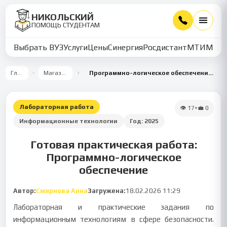
НИКОЛЬСКИЙ
ПОМОЩЬ СТУДЕНТАМ
Выбрать ВУЗ
Услуги
Цены
Синергия
Росдистант
МТИ
ММУ
Главная
Магазин работ
Программно-логическое обеспечение автоматизации управления
Лабораторная работа
👁
17
•
💼
0
Информационные технологии
Год:
2025
Готовая практическая работа:
Программно-логическое
обеспечение
Автор:
Смирнова Анна
Загружена:
18.02.2026 11:29
Лабораторная и практические задания по
информационным технологиям в сфере безопасности.