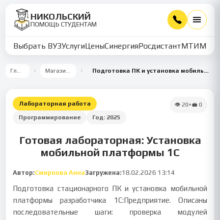
НИКОЛЬСКИЙ
ПОМОЩЬ СТУДЕНТАМ
Выбрать ВУЗ
Услуги
Цены
Синергия
Росдистант
МТИ
ММУ
Главная
Магазин работ
Подготовка ПК и установка мобильной платформы 1С
Лабораторная работа
👁
20
•
💼
0
Программирование
Год:
2025
Готовая лабораторная: Установка
мобильной платформы 1С
Автор:
Смирнова Анна
Загружена:
18.02.2026 13:14
Подготовка стационарного ПК и установка мобильной
платформы разработчика 1С:Предприятие. Описаны
последовательные шаги: проверка модулей