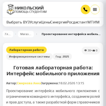
НИКОЛЬСКИЙ
ПОМОЩЬ СТУДЕНТАМ
Выбрать ВУЗ
Услуги
Цены
Синергия
Росдистант
МТИ
ММУ
Главная
Магазин работ
Проектирование интерфейса мобильного приложения и ролей
Лабораторная работа
👁
38
•
💼
0
Информационные системы
Год:
2025
Готовая лабораторная работа:
Интерфейс мобильного приложения
Автор:
Смирнова Анна
Загружена:
18.02.2026 13:15
Проектирование интерфейса мобильного приложения с
ограничением командного интерфейса, созданием ролей
и прав доступа, а также разработкой форм справочников