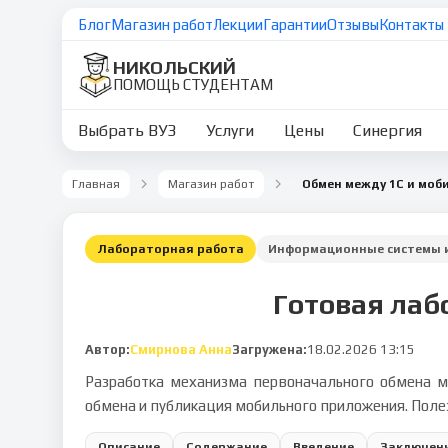
Блог
Магазин работ
Лекции
Гарантии
Отзывы
Контакты
НИКОЛЬСКИЙ
ПОМОЩЬ СТУДЕНТАМ
Выбрать ВУЗ
Услуги
Цены
Синергия
Главная
Магазин работ
Обмен между 1С и мо
Лабораторная работа
Информационные системы и
Готовая лаб
Автор:
Смирнова Анна
Загружена:
18.02.2026 13:15
Разработка механизма первоначального обмена м
обмена и публикация мобильного приложения. Поле
Описание
Содержание
Введение
Заключен