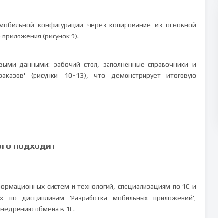
мобильной конфигурации через копирование из основной
 приложения (рисунок 9).
овыми данными: рабочий стол, заполненные справочники и
аказов' (рисунки 10–13), что демонстрирует итоговую
ого подходит
ормационных систем и технологий, специализациям по 1С и
х по дисциплинам 'Разработка мобильных приложений',
внедрению обмена в 1С.