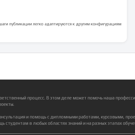
шаги публикации легко адаптируются к другим конфигурациям
ветственный процесс. В этом деле может помочь наша професси
роекты.
консультация и помощь с дипломными работами, курсовыми, про
ь студентам в любых областях знаний и на разных этапах обуче