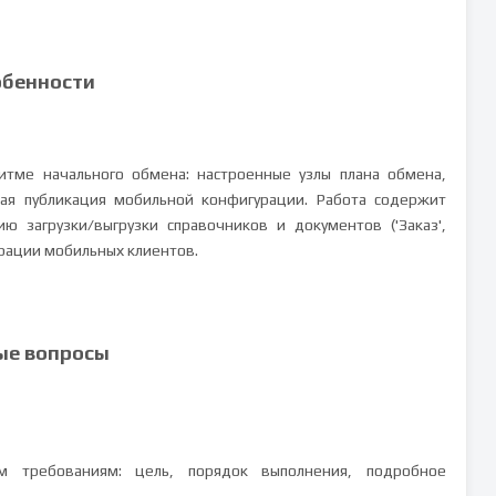
обенности
итме начального обмена: настроенные узлы плана обмена,
ая публикация мобильной конфигурации. Работа содержит
 загрузки/выгрузки справочников и документов ('Заказ',
грации мобильных клиентов.
ые вопросы
ым требованиям: цель, порядок выполнения, подробное