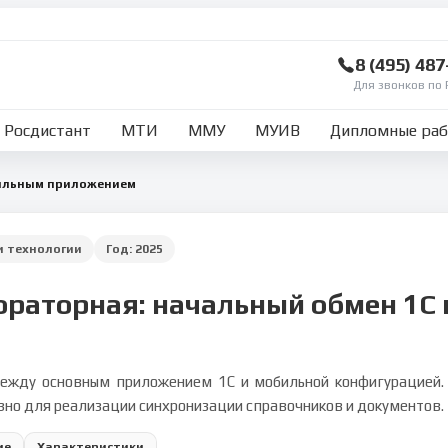
8 (495) 48
Для звонков по 
Росдистант
МТИ
ММУ
МУИВ
Дипломные ра
бильным приложением
 технологии
Год:
2025
ораторная: начальный обмен 1С
ежду основным приложением 1С и мобильной конфигурацией. 
зно для реализации синхронизации справочников и документов.
ие
Характеристики