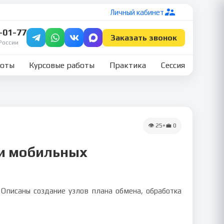
Личный кабинет
7-01-77
Заказать звонок
России
боты
Курсовые работы
Практика
Сессия
👁
25
•
💼
0
 и мобильных
Описаны создание узлов плана обмена, обработка