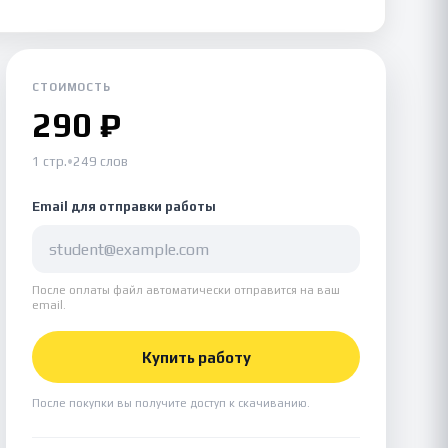
СТОИМОСТЬ
290 ₽
1 стр.
•
249 слов
Email для отправки работы
После оплаты файл автоматически отправится на ваш
email.
Купить работу
После покупки вы получите доступ к скачиванию.