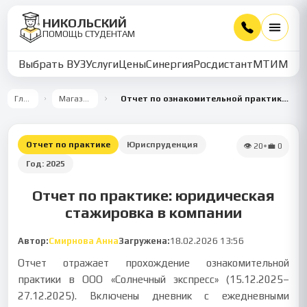
НИКОЛЬСКИЙ
ПОМОЩЬ СТУДЕНТАМ
Выбрать ВУЗ
Услуги
Цены
Синергия
Росдистант
МТИ
ММУ
Главная
Магазин работ
Отчет по ознакомительной практике в юридическом отделе коммерческой организации
Отчет по практике
Юриспруденция
👁
20
•
💼
0
Год:
2025
Отчет по практике: юридическая
стажировка в компании
Автор:
Смирнова Анна
Загружена:
18.02.2026 13:56
Отчет отражает прохождение ознакомительной
практики в ООО «Солнечный экспресс» (15.12.2025–
27.12.2025). Включены дневник с ежедневными