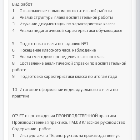
Вид работ	

1	Ознакомление с планом воспитательной работы		

2	Анализ структуры плана воспитательной работы		

3	Изучение документации по характеристике класса		

4	Анализ педагогической характеристики обучающихся		
5	Подготовка отчета по заданию №1		

6	Посещение классного часа, наблюдение		

7	Анализ методики проведения классного часа		

8	Составление аналитической справки по воспитательной 
работе		

9	Подготовка характеристики класса по итогам года		
10	Итоговое оформление индивидуального отчета по 
практике		

ОТЧЕТ о прохождении ПРОИЗВОДСТВЕННОЙ практики

Производственная практика. ПМ.03 Классное руководство 

Содержание   работ

1.	Инструктаж по ТБ, инструктаж на производственную 