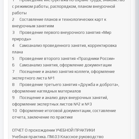
с режимом работы, распорядком, планом внеурочной 
работы		

2	Составление планов и технологических карт к 
внеурочным занятиям		

3	Проведение первого внеурочного занятия «Мир 
природы»		

4	Самоанализ проведенного занятия, корректировка 
плана		

5	Проведение второго занятия «Праздники России»		

6	Самоанализ занятия, оформление документации		

7	Посещение и анализ занятия коллеги, оформление 
экспертного листа №1		

8	Проведение третьего занятия «Дружба и доброта», 
оформление наглядных материалов		

9	Посещение и анализ двух внеурочных занятий, 
оформление экспертных листов №2 и №3		

10	Оформление итоговой документации, составление 
отчета, заключение по практике		

ОТЧЕТ О прохождении УЧЕБНОЙ ПРАКТИКИ

Учебная практика. ПМ.03 Классное руководство  
