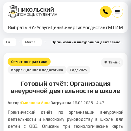
НИКОЛЬСКИЙ
ПОМОЩЬ СТУДЕНТАМ
Выбрать ВУЗ
Услуги
Цены
Синергия
Росдистант
МТИ
ММУ
Главная
Магазин работ
Организация внеурочной деятельности и классное руководство в школе для детей с ОВЗ
Отчет по практике
👁
19
•
💼
0
Коррекционная педагогика
Год:
2025
Готовый отчёт: Организация
внеурочной деятельности в школе
Автор:
Смирнова Анна
Загружена:
18.02.2026 14:47
Практический отчёт по организации внеурочной
деятельности и классному руководству в школе для
детей с ОВЗ. Описаны три технологические карты