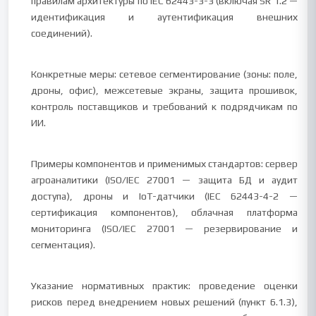
правилам архитектуры по IEC 62443-3-3 (включая SR 1.2 —
идентификация и аутентификация внешних
соединений).
Конкретные меры: сетевое сегментирование (зоны: поле,
дроны, офис), межсетевые экраны, защита прошивок,
контроль поставщиков и требований к подрядчикам по
ИИ.
Примеры компонентов и применимых стандартов: сервер
агроаналитики (ISO/IEC 27001 — защита БД и аудит
доступа), дроны и IoT-датчики (IEC 62443-4-2 —
сертификация компонентов), облачная платформа
мониторинга (ISO/IEC 27001 — резервирование и
сегментация).
Указание нормативных практик: проведение оценки
рисков перед внедрением новых решений (пункт 6.1.3),