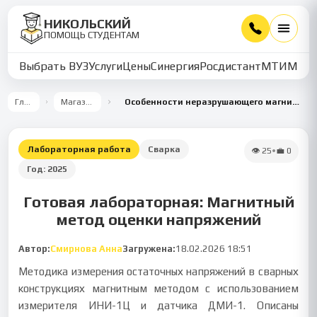
НИКОЛЬСКИЙ
ПОМОЩЬ СТУДЕНТАМ
Выбрать ВУЗ
Услуги
Цены
Синергия
Росдистант
МТИ
ММУ
Главная
Магазин работ
Особенности неразрушающего магнитного метода оценки остаточных напряжений
Лабораторная работа
Сварка
👁
25
•
💼
0
Год:
2025
Готовая лабораторная: Магнитный
метод оценки напряжений
Автор:
Смирнова Анна
Загружена:
18.02.2026 18:51
Методика измерения остаточных напряжений в сварных
конструкциях магнитным методом с использованием
измерителя ИНИ-1Ц и датчика ДМИ-1. Описаны