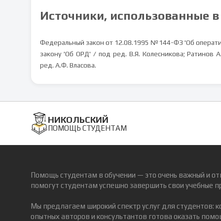
Источники, использованные в
Федеральный закон от 12.08.1995 №144-ФЗ 'Об операт
закону 'Об ОРД' / под ред. В.Я. Колесникова; Ратинов
ред. А.Ф. Власова.
НИКОЛЬСКИЙ
ПОМОЩЬ СТУДЕНТАМ
Помощь студентам в обучении — это очень важный и от
помогут студентам успешно завершить свои учебные п
Мы предлагаем широкий спектр услуг для студентов: 
опытных авторов и консультантов готова оказать помощ