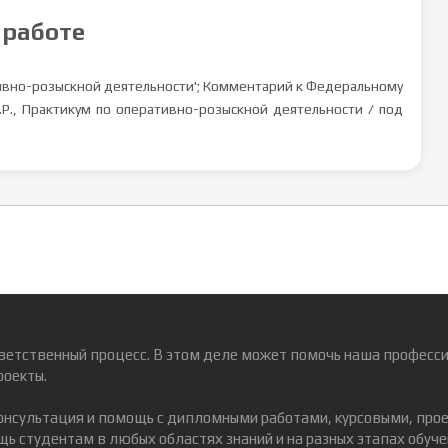
 работе
ивно-розыскной деятельности'; Комментарий к Федеральному
 А.Р., Практикум по оперативно-розыскной деятельности / под
ветственный процесс. В этом деле может помочь наша професси
роекты.
консультация и помощь с дипломными работами, курсовыми, про
ь студентам в любых областях знаний и на разных этапах обуче