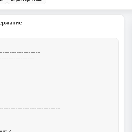
ержание
_________________

________________
