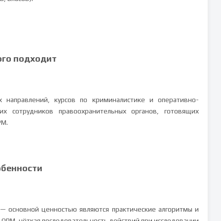
ого подходит
 направлений, курсов по криминалистике и оперативно-
их сотрудников правоохранительных органов, готовящих
РМ.
обенности
 — основной ценностью являются практические алгоритмы и
 ОРМ, чёткая последовательность действий при исследовании