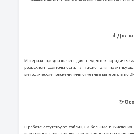
📊 Для к
Материал предназначен для студентов юридических
розыскной деятельности, а также для практикующ
методические пояснения или отчетные материалы по О
✨ Ос
В работе отсутствуют таблицы и большие вычисления
перечни для оперативника: нормативные основания для