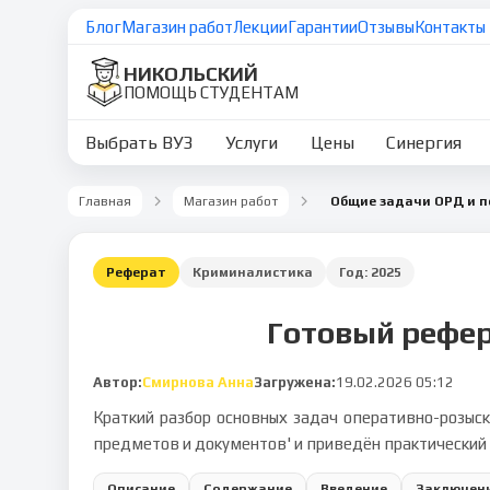
Блог
Магазин работ
Лекции
Гарантии
Отзывы
Контакты
НИКОЛЬСКИЙ
ПОМОЩЬ СТУДЕНТАМ
Выбрать ВУЗ
Услуги
Цены
Синергия
Главная
Магазин работ
Реферат
Криминалистика
Год:
2025
Готовый рефер
Автор:
Смирнова Анна
Загружена:
19.02.2026 05:12
Краткий разбор основных задач оперативно-розыс
предметов и документов' и приведён практический 
Описание
Содержание
Введение
Заключен