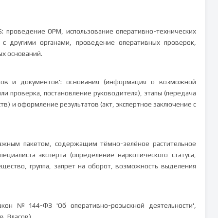
: проведение ОРМ, использование оперативно-технических
 с другими органами, проведение оперативных проверок,
ых оснований.
ов и документов': основания (информация о возможной
или проверка, постановление руководителя), этапы (передача
тв) и оформление результатов (акт, экспертное заключение с
мажным пакетом, содержащим тёмно-зелёное растительное
ециалиста-эксперта (определение наркотического статуса,
ещество, группа, запрет на оборот, возможность выделения
акон №144-ФЗ 'Об оперативно-розыскной деятельности',
, Власов).