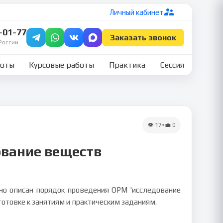
Личный кабинет
7-01-77
Заказать звонок
России
боты
Курсовые работы
Практика
Сессия
👁
17
•
💼
0
ование веществ
бно описан порядок проведения ОРМ 'исследование
отовке к занятиям и практическим заданиям.