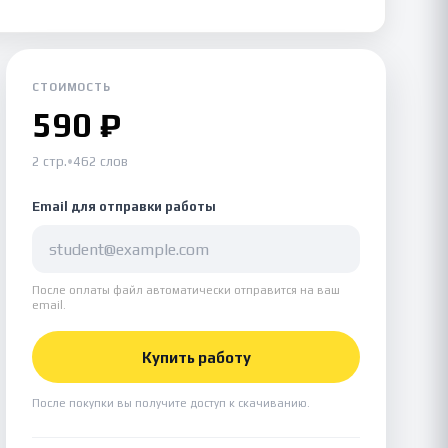
СТОИМОСТЬ
590 ₽
2 стр.
•
462 слов
Email для отправки работы
После оплаты файл автоматически отправится на ваш
email.
Купить работу
После покупки вы получите доступ к скачиванию.