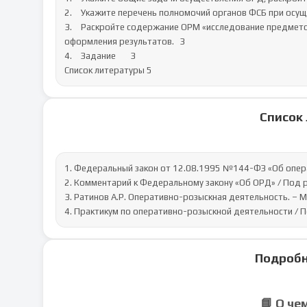
2.	Укажите перечень полномочий органов ФСБ при осуществлении оперативно-розыскных мероприятий.	2

3.	Раскройте содержание ОРМ «исследование предметов и документов»: основания, условия, порядок производства и 
оформления результатов.	3

4.	Задание	3

Список литературы	5
Список
1. Федеральный закон от 12.08.1995 №144-ФЗ «Об опера
2. Комментарий к Федеральному закону «Об ОРД» / Под ред
3. Ратинов А.Р. Оперативно-розыскная деятельность. – М.
4. Практикум по оперативно-розыскной деятельности / Под
Подробн
📘 О че