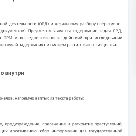
ой деятельности (ОРД) и детальному разбору оперативно-
 документов'. Предметом является содержание задач ОРД,
 ОРМ и последовательность действий при исследовании
ь: случай задержания с изъятием растительного вещества.
то внутри
иалов, напрямую взятых из текста работы:
, предупреждение, пресечение и раскрытие преступлений;
жащих доказыванию; сбор информации для государственной