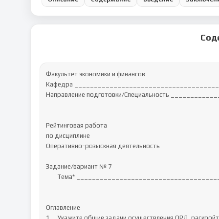
Сод
Факультет экономики и финансов

Кафедра _____________________________________
Направление подготовки/Специальность ___________
Рейтинговая работа 

по дисциплине

Оперативно-розыскная деятельность

Задание/вариант № 7

	Тема* ______________________________________________________________

Оглавление

1.	Укажите общие задачи осуществления ОРД, раскройте их.	2
