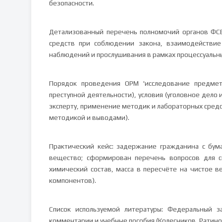
безопасности.
Детализованный перечень полномочий органов ФСБ
средств при соблюдении закона, взаимодействие
наблюдений и прослушивания в рамках процессуальн
Порядок проведения ОРМ 'исследование предмет
преступной деятельности), условия (уголовное дело 
эксперту, применение методик и лабораторных средс
методикой и выводами).
Практический кейс: задержание гражданина с бу
вещество; сформирован перечень вопросов для сп
химический состав, масса в пересчёте на чистое в
компонентов).
Список используемой литературы: Федеральный з
комментарии и учебные пособия (Колесников, Ратинов