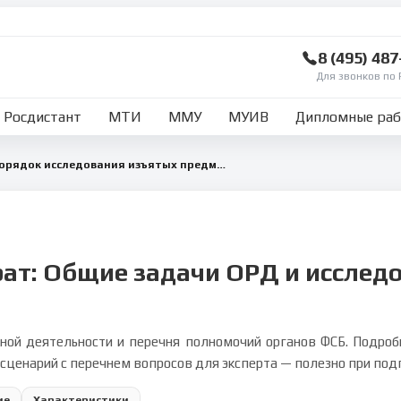
8 (495) 48
Для звонков по 
Росдистант
МТИ
ММУ
МУИВ
Дипломные ра
Общие задачи ОРД и порядок исследования изъятых предметов и документов
ат: Общие задачи ОРД и исслед
кной деятельности и перечня полномочий органов ФСБ. Подро
сценарий с перечнем вопросов для эксперта — полезно при подг
ие
Характеристики