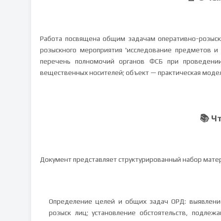
Работа посвящена общим задачам оперативно-розыскн
розыскного мероприятия 'исследование предметов и
перечень полномочий органов ФСБ при проведении
вещественных носителей; объект — практическая модел
📚 Ч
Документ представляет структурированный набор матер
Определение целей и общих задач ОРД: выявление
розыск лиц; установление обстоятельств, подле