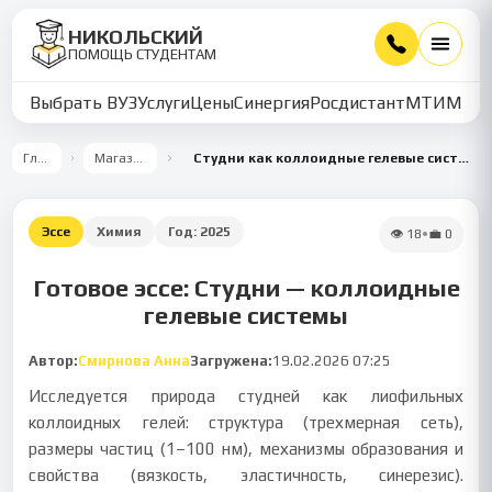
НИКОЛЬСКИЙ
ПОМОЩЬ СТУДЕНТАМ
Выбрать ВУЗ
Услуги
Цены
Синергия
Росдистант
МТИ
ММУ
Главная
Магазин работ
Студни как коллоидные гелевые системы: характеристики и применение
Эссе
Химия
Год:
2025
👁
18
•
💼
0
Готовое эссе: Студни — коллоидные
гелевые системы
Автор:
Смирнова Анна
Загружена:
19.02.2026 07:25
Исследуется природа студней как лиофильных
коллоидных гелей: структура (трехмерная сеть),
размеры частиц (1–100 нм), механизмы образования и
свойства (вязкость, эластичность, синерезис).