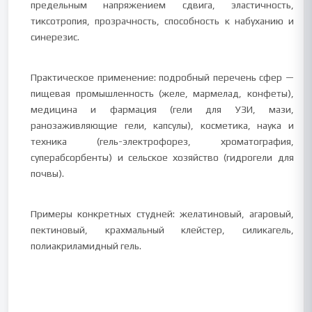
предельным напряжением сдвига, эластичность,
тиксотропия, прозрачность, способность к набуханию и
синерезис.
Практическое применение: подробный перечень сфер —
пищевая промышленность (желе, мармелад, конфеты),
медицина и фармация (гели для УЗИ, мази,
ранозаживляющие гели, капсулы), косметика, наука и
техника (гель-электрофорез, хроматография,
суперабсорбенты) и сельское хозяйство (гидрогели для
почвы).
Примеры конкретных студней: желатиновый, агаровый,
пектиновый, крахмальный клейстер, силикагель,
полиакриламидный гель.