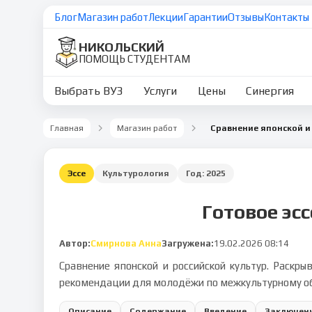
Блог
Магазин работ
Лекции
Гарантии
Отзывы
Контакты
НИКОЛЬСКИЙ
ПОМОЩЬ СТУДЕНТАМ
Выбрать ВУЗ
Услуги
Цены
Синергия
Главная
Магазин работ
Эссе
Культурология
Год:
2025
Готовое эс
Автор:
Смирнова Анна
Загружена:
19.02.2026 08:14
Сравнение японской и российской культур. Раскр
рекомендации для молодёжи по межкультурному о
Описание
Содержание
Введение
Заключен