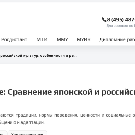
8 (495) 48
Для звонков по 
Росдистант
МТИ
ММУ
МУИВ
Дипломные ра
Сравнение японской и российской культур: особенности и рекомендации для молодёжи
се: Сравнение японской и российс
ываются традиции, нормы поведения, ценности и социальные о
бщению и адаптации.
ие
Характеристики