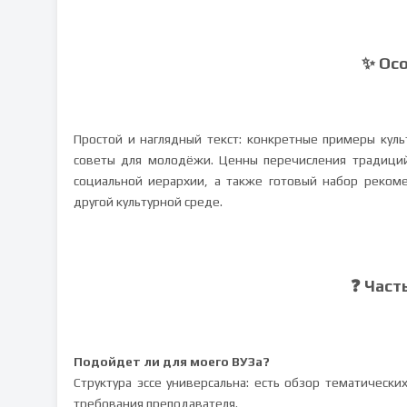
✨ Ос
Простой и наглядный текст: конкретные примеры куль
советы для молодёжи. Ценны перечисления традиций 
социальной иерархии, а также готовый набор реком
другой культурной среде.
❓ Част
Подойдет ли для моего ВУЗа?
Структура эссе универсальна: есть обзор тематическ
требования преподавателя.