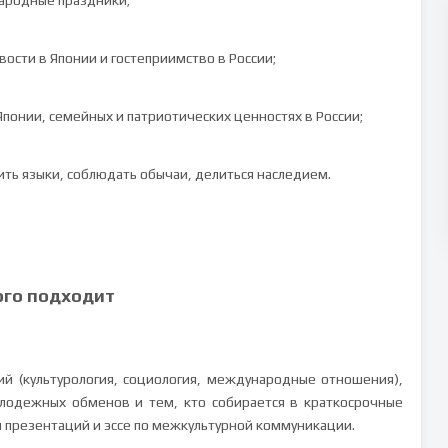
народные праздники;
ости в Японии и гостеприимство в России;
Японии, семейных и патриотических ценностях в России;
ть языки, соблюдать обычаи, делиться наследием.
ого подходит
й (культурология, социология, международные отношения),
лодежных обменов и тем, кто собирается в краткосрочные
и презентаций и эссе по межкультурной коммуникации.