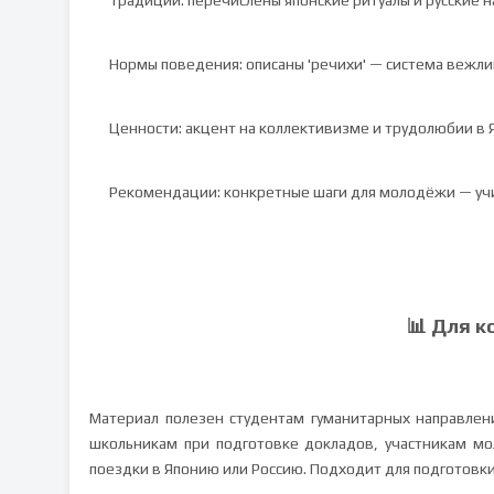
Традиции: перечислены японские ритуалы и русские 
Нормы поведения: описаны 'речихи' — система вежлив
Ценности: акцент на коллективизме и трудолюбии в 
Рекомендации: конкретные шаги для молодёжи — учи
📊 Для к
Материал полезен студентам гуманитарных направлени
школьникам при подготовке докладов, участникам мо
поездки в Японию или Россию. Подходит для подготовк