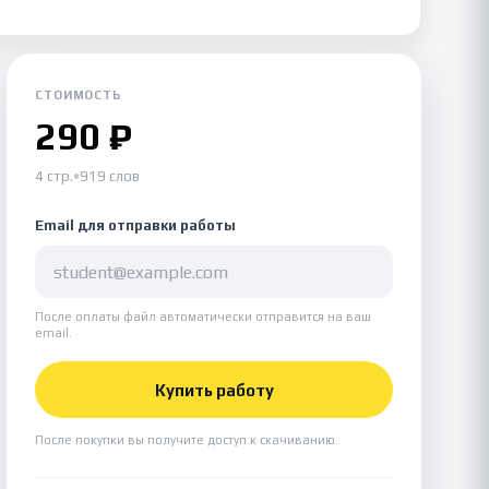
СТОИМОСТЬ
290 ₽
4 стр.
•
919 слов
Email для отправки работы
После оплаты файл автоматически отправится на ваш
email.
Купить работу
После покупки вы получите доступ к скачиванию.