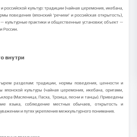
и российской культур: традиции (чайная церемония, икебана,
рмы поведения (японский 'речихи' и российская открытость),
 — культурные практики и общественные установки; объект —
и России.
то внутри
тырем разделам: традиции, нормы поведения, ценности и
 японской культуры (чайная церемония, икебана, оригами,
ьклора (Масленица, Пасха, Троица, песни и танцы). Приведены
ние языка, соблюдение местных обычаев, открытость и
уважении и путях укрепления межкультурного понимания.