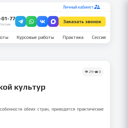
Личный кабинет
7-01-77
Заказать звонок
России
боты
Курсовые работы
Практика
Сессия
👁
29
•
💼
0
кой культур
собенности обеих стран, приводятся практические