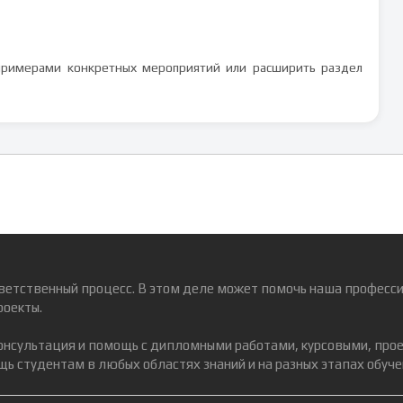
 примерами конкретных мероприятий или расширить раздел
ветственный процесс. В этом деле может помочь наша професси
роекты.
консультация и помощь с дипломными работами, курсовыми, про
ь студентам в любых областях знаний и на разных этапах обуче