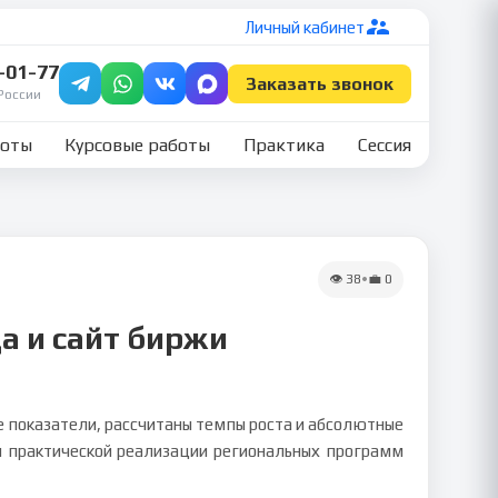
Личный кабинет
7-01-77
Заказать звонок
России
боты
Курсовые работы
Практика
Сессия
👁
38
•
💼
0
а и сайт биржи
е показатели, рассчитаны темпы роста и абсолютные
я практической реализации региональных программ