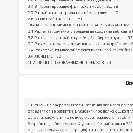
2.4.2. Проектирование логической модели БД	37

2.4.3. Проектирование физической модели БД	38

2.5 Разработка программного обеспечения	40

2.6 Анализ работы сайта	61

ГЛАВА 3. ЭКОНОМИЧЕСКОЕ ОБОСНОВАНИЕ РАЗРАБОТКИ	63

3.1 Расчет затраченного времени на создание веб-сайта би
3.2 Расходы на разработку веб-сайта биржи труда	63

3.3 Расчет эксплуатационных вложений на разработку веб-
3.4 Расчет экономической эффективности веб-сайта биржи т
ЗАКЛЮЧЕНИЕ	69

СПИСОК ИСПОЛЬЗОВАННЫХ ИСТОЧНИКОВ	70
Вв
Отношения в сфере занятости населения являются основ
определяют её развитие. В условиях продолжающихся гл
остаётся сложной, что подчеркивает важность теоретичес
безработицы. Общемировой уровень безработицы в 2020 г
Испания, Южная Африка, Греция) этот показатель продол