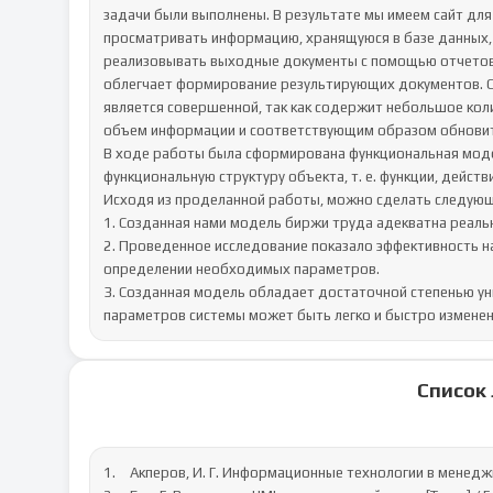
задачи были выполнены. В результате мы имеем сайт дл
просматривать информацию, хранящуюся в базе данных, а
реализовывать выходные документы с помощью отчетов,
облегчает формирование результирующих документов. Сл
является совершенной, так как содержит небольшое кол
объем информации и соответствующим образом обновить
В ходе работы была сформирована функциональная моде
функциональную структуру объекта, т. е. функции, дейст
Исходя из проделанной работы, можно сделать следующ
1. Созданная нами модель биржи труда адекватна реальн
2. Проведенное исследование показало эффективность на
определении необходимых параметров.

3. Созданная модель обладает достаточной степенью уни
параметров системы может быть легко и быстро изменен
Список
1.	Акперов, И. Г. Информационные технологии в менеджменте (+ CD-ROM) / И.Г. Акперов. - М.: ИНФРА-М, 2017. - 476 c.
