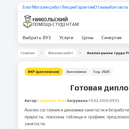
Блог
Магазин работ
Лекции
Гарантии
Отзывы
Контакты
НИКОЛЬСКИЙ
ПОМОЩЬ СТУДЕНТАМ
Выбрать ВУЗ
Услуги
Цены
Синергия
Главная
Магазин работ
Анализ рынка труда Р
ВКР (дипломная)
Экономика
Год:
2025
Готовая дипло
Автор:
Смирнова Анна
Загружена:
19.02.2026 09:55
Анализ состояния и динамики занятости и безработ
приросты, показаны таблицы и графики; предложе
занятости.