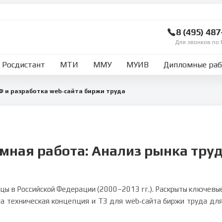
8 (495) 48
Для звонков по 
Росдистант
МТИ
ММУ
МУИВ
Дипломные ра
Ф и разработка web‑сайта биржи труда
мная работа: Анализ рынка труд
ицы в Российской Федерации (2000–2013 гг.). Раскрыты ключевы
на техническая концепция и ТЗ для web‑сайта биржи труда дл