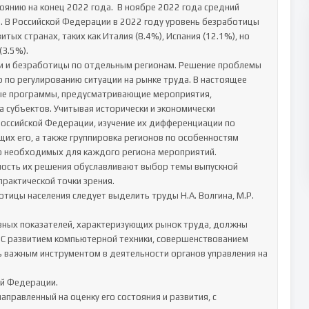
оянию на конец 2022 года.  В ноябре 2022 года средний 
. В Российской Федерации в 2022 году уровень безработицы 
тых странах, таких как Италия (8.4%), Испания (12.1%), но 
3.5%).

ти и безработицы по отдельным регионам. Решение проблемы 
по регулированию ситуации на рынке труда. В настоящее 
ые программы, предусматривающие мероприятия, 
 субъектов. Учитывая исторически и экономически 
оссийской Федерации, изучение их дифференциации по 
х его, а также группировка регионов по особенностям 
ю необходимых для каждого региона мероприятий.

ность их решения обуславливают выбор темы выпускной 
рактической точки зрения.

тицы населения следует выделить труды Н.А. Волгина, М.Р. 
вных показателей, характеризующих рынок труда, должны 
. С развитием компьютерной техники, совершенствованием 
важным инструментом в деятельности органов управления на 
й Федерации.

правленный на оценку его состояния и развития, с 