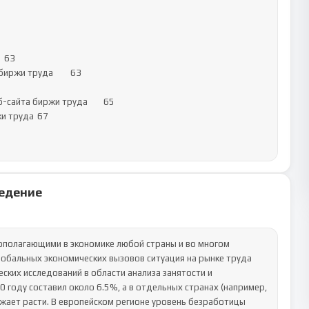
ржи труда	63

сайта биржи труда	65

руда	67

едение
ополагающими в экономике любой страны и во многом 
обальных экономических вызовов ситуация на рынке труда 
ких исследований в области анализа занятости и 
оду составил около 6.5%, а в отдельных странах (например, 
жает расти. В европейском регионе уровень безработицы 