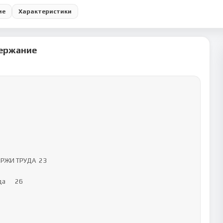
ие
Характеристики
ержание
И ТРУДА	23

6
