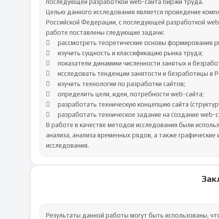
последующей разработкой web-сайта биржи труда.

Целью данного исследования является проведение компле
Российской Федерации, с последующей разработкой web-
работе поставлены следующие задачи:

	рассмотреть теоретические основы формирования рынка труда;

	изучить сущность и классификацию рынка труда;

	показатели динамики численности занятых и безработных;

	исследовать тенденции занятости и безработицы в Российской Федерации;

	изучить технологии по разработки сайтов;

	определить цели, идеи, потребности web-сайта;

	разработать техническую концепцию сайта (структуру);

	разработать техническое задание на создание web-сайта.

В работе в качестве методов исследования были исполь
анализа, анализа временных рядов, а также графические
исследования.
Зак
Результаты данной работы могут быть использованы, чт