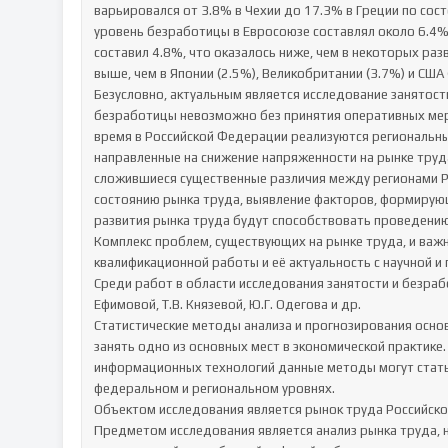
варьировался от 3.8% в Чехии до 17.3% в Греции по сост
уровень безработицы в Евросоюзе составлял около 6.4%
составил 4.8%, что оказалось ниже, чем в некоторых разви
выше, чем в Японии (2.5%), Великобритании (3.7%) и США (
Безусловно, актуальным является исследование занятос
безработицы невозможно без принятия оперативных мер 
время в Российской Федерации реализуются региональн
направленные на снижение напряженности на рынке труда
сложившиеся существенные различия между регионами Р
состоянию рынка труда, выявление факторов, формирующи
развития рынка труда будут способствовать проведени
Комплекс проблем, существующих на рынке труда, и важ
квалификационной работы и её актуальность с научной и п
Среди работ в области исследования занятости и безрабо
Ефимовой, Т.В. Князевой, Ю.Г. Одегова и др.

Статистические методы анализа и прогнозирования осно
занять одно из основных мест в экономической практике
информационных технологий данные методы могут стать 
федеральном и региональном уровнях.

Объектом исследования является рынок труда Российско
Предметом исследования является анализ рынка труда, на