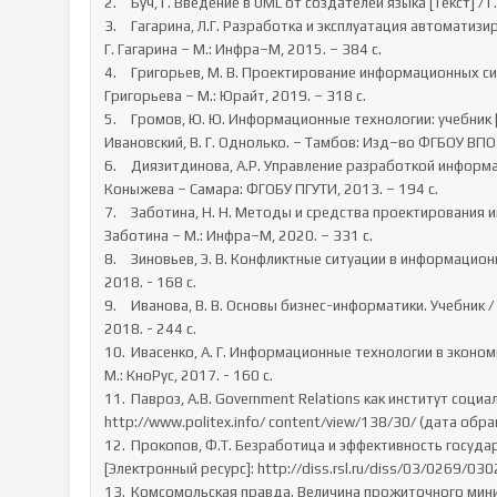
2.	Буч, Г. Введение в UML от создателей языка [Текст] / Г. Буч, Д. Рамбо, А. Джекобсон – М.: ДМК Пресс, 2015. – 496 c.

3.	Гагарина, Л.Г. Разработка и эксплуатация автоматизированных информационных систем. Учебное пособие [Текст] / Л. 
Г. Гагарина – М.: Инфра–М, 2015. – 384 с.

4.	Григорьев, М. В. Проектирование информационных систем: учеб. пособие для вузов [Текст] / М. В. Григорьев, И. И. 
Григорьева – М.: Юрайт, 2019. – 318 с.

5.	Громов, Ю. Ю. Информационные технологии: учебник [Текст] / Ю. Ю. Громов, И. В. Дидрих, О. Г. Иванова, М. А. 
Ивановский, В. Г. Однолько. – Тамбов: Изд–во ФГБОУ ВПО «
6.	Диязитдинова, А.Р. Управление разработкой информационных систем: Учебник [Текст] / А. Р. Диязитдинова, Н. В. 
Коныжева – Самара: ФГОБУ ПГУТИ, 2013. – 194 с.

7.	Заботина, Н. Н. Методы и средства проектирования информационных систем. Учебное пособие [Текст] / Н. Н. 
Заботина – М.: Инфра–М, 2020. – 331 с.

8.	Зиновьев, Э. В. Конфликтные ситуации в информационных системах / Э.В. Зиновьев, А.А. Стрекалев. - М.: Зинатне, 
2018. - 168 c.

9.	Иванова, В. В. Основы бизнес-информатики. Учебник / В.В. Иванова, Т.А. Лезина, А.А. Салтан. - М.: Издательство СПбГУ, 
2018. - 244 c.

10.	Ивасенко, А. Г. Информационные технологии в экономике и управлении / А.Г. Ивасенко, А.Ю. Гридасов, В.А. Павленко. - 
М.: КноРус, 2017. - 160 c.

11.	Павроз, А.В. Government Relations как институт социальнополитического взаимодействия. [Электронный ресурс]: 
http://www.politex.info/ content/view/138/30/ (дата обра
12.	Прокопов, Ф.Т. Безработица и эффективность государственной политики на рынке труда в переходной экономике. 
[Электронный ресурс]: http://diss.rsl.ru/diss/03/0269/03
13.	Комсомольская правда. Величина прожиточного минимума в Пермском крае. [Электронный ресурс]: 