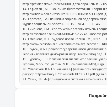
http://pravdapskov.ru/news/6088 (дата обращения: 27.05.
14.	Сафиуллин, А.Р. Экономика благосостояния. Теория и практика. [Электронный ресурс]: 
http://window.edu.ru/resource/188/65188/files/113.pdf (д
15.	Сергеева, Е.А. Специфика социальной поддержки уязвимых категорий населения / Е.А.Сергеева // Отечественный 
журнал социальной работы. - 2015. - № 4. - С. 35-46.

16.	Симонова, Т.М. Теоретические аспекты изучения социальных проблем,N-8. [Электронный ресурс]: 
http://ecsocman.hse.ru/data/008/415/1224/ Simonova.pdf
17.	Смирнова, О.В. Трудовое право России.- М., 2017. - 513 с. 46. Социальная политика. [Электронный ресурс]: 
http://www.bibliotekar.ru /economicheskaya-teoriya/68.ht
18.	Трумэн, Д.Б. Процесс государственного управления: политические интересы и общественное мнение. / Д.Трумэн// 
Теория и практика демократии: избр. тексты / под ред. В.Л
19.	Туронок, С. Г. Политический анализ: курс лекций : учебное пособие для управленческих специальностей вузов / С. Г. 
Туронок, Моск. гос. ун-т им. М.В. Ломоносова (МГУ), и др.– М
20.	Умалатков, К.А. Социальная эффективность государственной политики занятости населения в регионах. [Электронный 
ресурс]: http://elibrary.ru/download/38796212.pdf (дата о
21.	Уткин, В.Б. Информационные системы в экономике / В.
Подробн