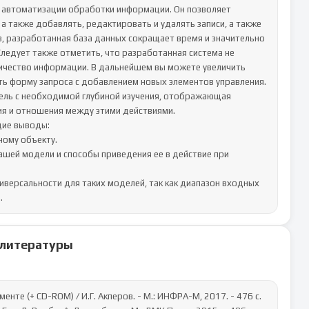
я автоматизации обработки информации. Он позволяет 
 также добавлять, редактировать и удалять записи, а также 
 разработанная база данных сокращает время и значительно 
едует также отметить, что разработанная система не 
ичество информации. В дальнейшем вы можете увеличить 
 форму запроса с добавлением новых элементов управления.

ль с необходимой глубиной изучения, отображающая 
вия и отношения между этими действиями.

ие выводы:

ому объекту.

шей модели и способы приведения ее в действие при 
версальности для таких моделей, так как диапазон входных 
.
 литературы