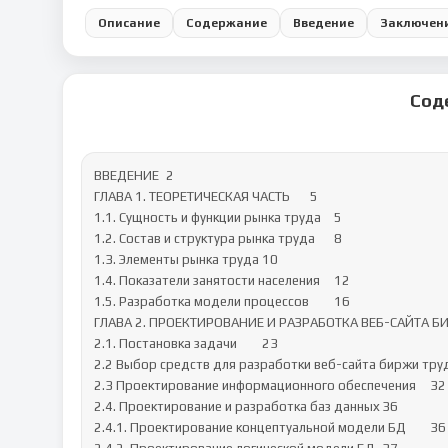
Описание
Содержание
Введение
Заключен
Сод
ВВЕДЕНИЕ	2

ГЛАВА 1. ТЕОРЕТИЧЕСКАЯ ЧАСТЬ	5

1.1. Сущность и функции рынка труда	5

1.2. Состав и структура рынка труда	8

1.3. Элементы рынка труда	10

1.4. Показатели занятости населения	12

1.5. Разработка модели процессов	16

ГЛАВА 2. ПРОЕКТИРОВАНИЕ И РАЗРАБОТКА ВЕБ-САЙТА БИРЖ
2.1. Постановка задачи	23

2.2 Выбор средств для разработки веб-сайта биржи труда	2
2.3 Проектирование информационного обеспечения	32

2.4. Проектирование и разработка баз данных	36

2.4.1. Проектирование концептуальной модели БД	36
