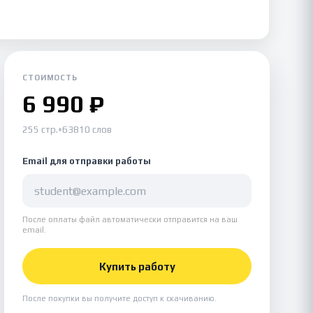
СТОИМОСТЬ
6 990 ₽
255 стр.
•
63810 слов
Email для отправки работы
После оплаты файл автоматически отправится на ваш
email.
Купить работу
После покупки вы получите доступ к скачиванию.