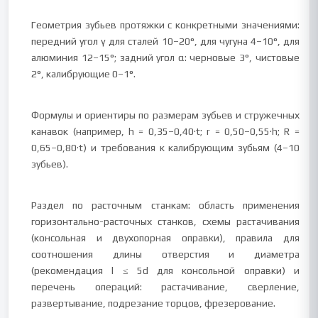
Геометрия зубьев протяжки с конкретными значениями:
передний угол γ для сталей 10–20°, для чугуна 4–10°, для
алюминия 12–15°; задний угол α: черновые 3°, чистовые
2°, калибрующие 0–1°.
Формулы и ориентиры по размерам зубьев и стружечных
канавок (например, h = 0,35–0,40·t; r = 0,50–0,55·h; R =
0,65–0,80·t) и требования к калибрующим зубьям (4–10
зубьев).
Раздел по расточным станкам: область применения
горизонтально-расточных станков, схемы растачивания
(консольная и двухопорная оправки), правила для
соотношения длины отверстия и диаметра
(рекомендация l ≤ 5d для консольной оправки) и
перечень операций: растачивание, сверление,
развертывание, подрезание торцов, фрезерование.