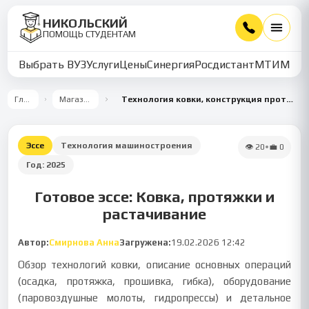
НИКОЛЬСКИЙ
ПОМОЩЬ СТУДЕНТАМ
Выбрать ВУЗ
Услуги
Цены
Синергия
Росдистант
МТИ
ММУ
Главная
Магазин работ
Технология ковки, конструкция протяжек и растачивание заготовок
Эссе
Технология машиностроения
👁
20
•
💼
0
Год:
2025
Готовое эссе: Ковка, протяжки и
растачивание
Автор:
Смирнова Анна
Загружена:
19.02.2026 12:42
Обзор технологий ковки, описание основных операций
(осадка, протяжка, прошивка, гибка), оборудование
(паровоздушные молоты, гидропрессы) и детальное