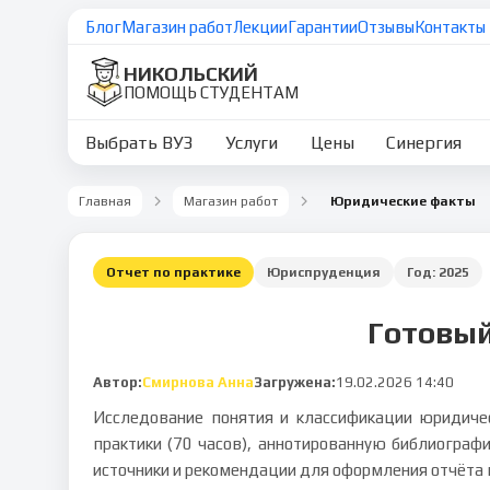
Блог
Магазин работ
Лекции
Гарантии
Отзывы
Контакты
НИКОЛЬСКИЙ
ПОМОЩЬ СТУДЕНТАМ
Выбрать ВУЗ
Услуги
Цены
Синергия
Главная
Магазин работ
Юридические факты
Отчет по практике
Юриспруденция
Год:
2025
Готовый
Автор:
Смирнова Анна
Загружена:
19.02.2026 14:40
Исследование понятия и классификации юридичес
практики (70 часов), аннотированную библиографи
источники и рекомендации для оформления отчёта п