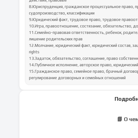
действия, правовые

8.Юриспруденция, гражданское процессуальное право, п
судопроизводство, классификации

9.Юридический факт, трудовое право, трудовое правоот
10.Игра, правоотношение, состязание, обязательство, до
11.Семейно-правовая ответственность, ребенок, родител
лишение родительских прав

12.Молчание, юридический факт, юридический состав, защита 
rights

13.Задаток, обязательство, соглашение, право собственн
14.Публичное исполнение, авторское право, юридический
15.Гражданское право, семейное право, брачный договор,
регулирование договорных и семейных отношений
Подробн
📘 О че