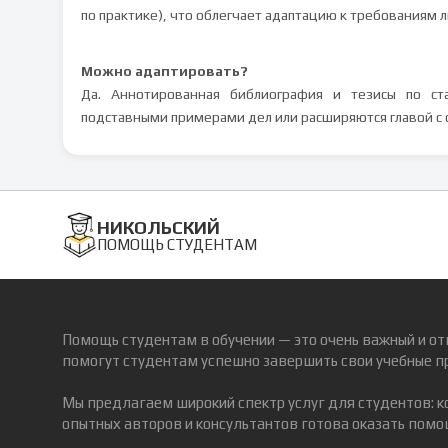
по практике), что облегчает адаптацию к требованиям
Можно адаптировать?
Да. Аннотированная библиография и тезисы по ста
подставными примерами дел или расширяются главой с 
НИКОЛЬСКИЙ
ПОМОЩЬ СТУДЕНТАМ
Помощь студентам в обучении — это очень важный и от
помогут студентам успешно завершить свои учебные п
Мы предлагаем широкий спектр услуг для студентов: 
опытных авторов и консультантов готова оказать помощ