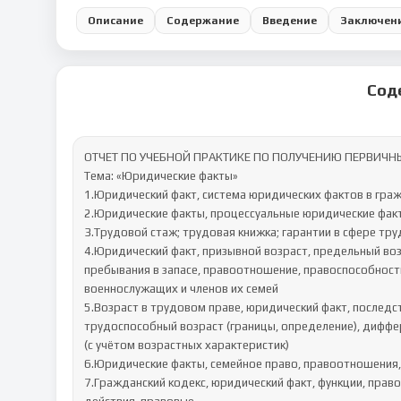
Описание
Содержание
Введение
Заключен
Сод
ОТЧЕТ ПО УЧЕБНОЙ ПРАКТИКЕ ПО ПОЛУЧЕНИЮ ПЕРВИЧН
Тема: «Юридические факты»

1.Юридический факт, система юридических фактов в граж
2.Юридические факты, процессуальные юридические факты
3.Трудовой стаж; трудовая книжка; гарантии в сфере тру
4.Юридический факт, призывной возраст, предельный воз
пребывания в запасе, правоотношение, правоспособность
военнослужащих и членов их семей

5.Возраст в трудовом праве, юридический факт, последств
трудоспособный возраст (границы, определение), дифф
(с учётом возрастных характеристик)

6.Юридические факты, семейное право, правоотношения, 
7.Гражданский кодекс, юридический факт, функции, право