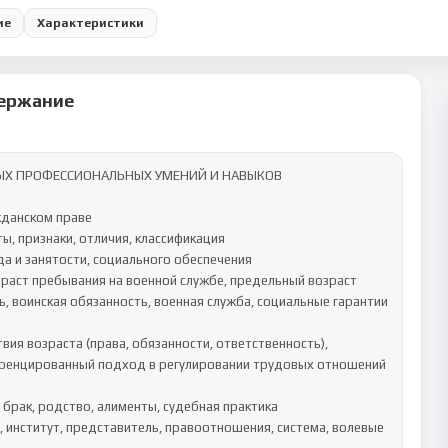
ие
Характеристики
ержание
ЫХ ПРОФЕССИОНАЛЬНЫХ УМЕНИЙ И НАВЫКОВ

данском праве

, признаки, отличия, классификация

да и занятости, социального обеспечения

раст пребывания на военной службе, предельный возраст 
, воинская обязанность, военная служба, социальные гарантии 
ия возраста (права, обязанности, ответственность), 
еренцированный подход в регулировании трудовых отношений 
брак, родство, алименты, судебная практика

, институт, представитель, правоотношения, система, волевые 