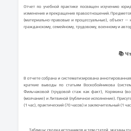
Отчет по учебной практике посвящен изучению юрид
изменения и прекращения правоотношений. Предметом
(материально-правовые и процессуальные), объект —
гражданскому, семейному, трудовому, военному и автор
📚 Ч
В отчете собрана и систематизирована аннотированная
краткие выводы по статьям Воскобойникова (систем
Фильчаковой (трудовой стаж как факт), Корякина (во
(молчание) и Литвиной (публичное исполнение). Присут
(1 час), практический (70 часов) и заключительный (1 час
Таблицы: сводка источников и тем статей, указаны г