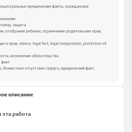
роцессуальные юридические факты, гражданское 
ношение

говор, защита

и, отобрание ребенка, ограничение родительских прав, 
прав, silence, legal fact, legal composition, protection of 
ости, исполнение обязательства

 факт

 безвестное отсутствие супруга, юридический факт, 
ое описание
м эта работа