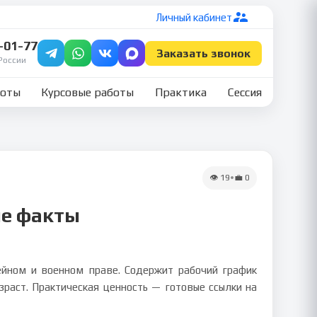
Личный кабинет
7-01-77
Заказать звонок
России
боты
Курсовые работы
Практика
Сессия
👁
19
•
💼
0
ие факты
ейном и военном праве. Содержит рабочий график
зраст. Практическая ценность — готовые ссылки на