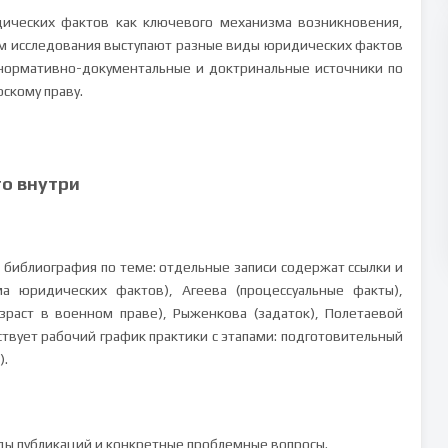
ических фактов как ключевого механизма возникновения,
 исследования выступают разные виды юридических фактов
 нормативно-документальные и доктринальные источники по
скому праву.
то внутри
 библиография по теме: отдельные записи содержат ссылки и
а юридических фактов), Агеева (процессуальные факты),
зраст в военном праве), Рыженкова (задаток), Полетаевой
ствует рабочий график практики с этапами: подготовительный
).
оды публикаций и конкретные проблемные вопросы.