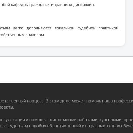
 любой кафедры гражданско-правовых дисциплин.
тьям легко дополняются локальной судебной практикой,
собственным анализом.
ветственный процесс. В этом деле может помочь наша професси
роекты.
консультация и помощь с дипломными работами, курсовыми, про
ь студентам в любых областях знаний и на разных этапах обуче