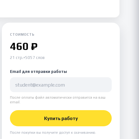
СТОИМОСТЬ
460 ₽
21 стр.
•
5057 слов
Email для отправки работы
После оплаты файл автоматически отправится на ваш
email.
Купить работу
После покупки вы получите доступ к скачиванию.