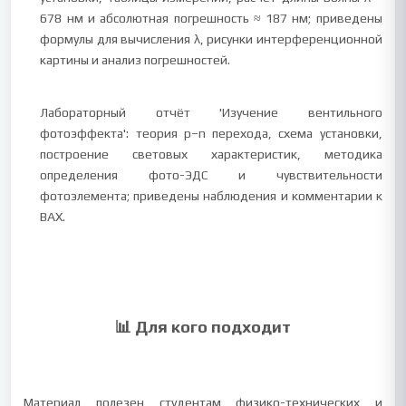
678 нм и абсолютная погрешность ≈ 187 нм; приведены
формулы для вычисления λ, рисунки интерференционной
картины и анализ погрешностей.
Лабораторный отчёт 'Изучение вентильного
фотоэффекта': теория p–n перехода, схема установки,
построение световых характеристик, методика
определения фото-ЭДС и чувствительности
фотоэлемента; приведены наблюдения и комментарии к
ВАХ.
📊 Для кого подходит
Материал полезен студентам физико-технических и