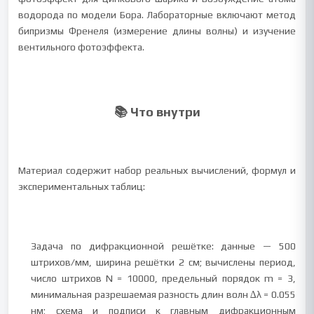
водорода по модели Бора. Лабораторные включают метод
бипризмы Френеля (измерение длины волны) и изучение
вентильного фотоэффекта.
📚 Что внутри
Материал содержит набор реальных вычислений, формул и
экспериментальных таблиц:
Задача по дифракционной решётке: данные — 500
штрихов/мм, ширина решётки 2 см; вычислены период,
число штрихов N = 10000, предельный порядок m = 3,
минимальная разрешаемая разность длин волн ∆λ = 0.055
нм; схема и подписи к главным дифракционным