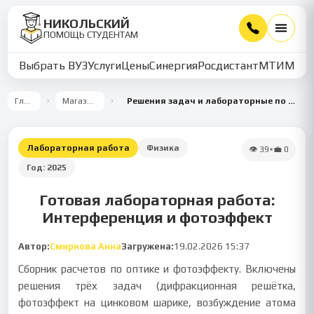
НИКОЛЬСКИЙ
ПОМОЩЬ СТУДЕНТАМ
Выбрать ВУЗ
Услуги
Цены
Синергия
Росдистант
МТИ
ММУ
Главная
Магазин работ
Решения задач и лабораторные по оптике и фотоэффекту
Лабораторная работа
Физика
👁
39
•
💼
0
Год:
2025
Готовая лабораторная работа:
Интерференция и фотоэффект
Автор:
Смирнова Анна
Загружена:
19.02.2026 15:37
Сборник расчетов по оптике и фотоэффекту. Включены
решения трёх задач (дифракционная решётка,
фотоэффект на цинковом шарике, возбуждение атома