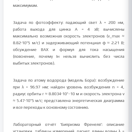
максимумам.
Задача по фотоэффекту: падающий свет λ = 200 нм,
работа выхода для цинка A = 4 эВ; вычислены
максимально возможная скорость электронов (v_max ≈
8.82·10^5 м/с) и задерживающий потенциал φ ≈ 2.21 В;
обсуждение ВАХ и формул для тока насыщения
(пояснение, почему Iн нельзя вычислить без числа
выбитых электронов).
Задача по атому водорода (модель Бора): возбуждение
при λ = 96.97 нм; найден уровень возбуждения n = 4,
радиус орбиты r ≈ 8.8034·10^-10 м и скорость электрона v
≈ 5.47·10^5 м/с; представлена энергетическая диаграмма
и все переходы к основному состоянию.
Лабораторный отчёт 'Бипризма Френеля': описание
установки, таблицы измерений, расчет длины волны λ =