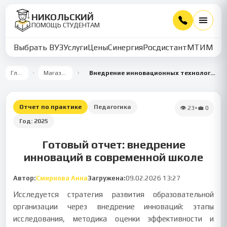
НИКОЛЬСКИЙ
ПОМОЩЬ СТУДЕНТАМ
Выбрать ВУЗ
Услуги
Цены
Синергия
Росдистант
МТИ
ММУ
Главная
Магазин работ
Внедрение инновационных технологий в образовательной организации
Отчет по практике
Педагогика
👁
23
•
💼
0
Год:
2025
Готовый отчет: внедрение
инноваций в современной школе
Автор:
Смирнова Анна
Загружена:
09.02.2026 13:27
Исследуется стратегия развития образовательной
организации через внедрение инноваций: этапы
исследования, методика оценки эффективности и