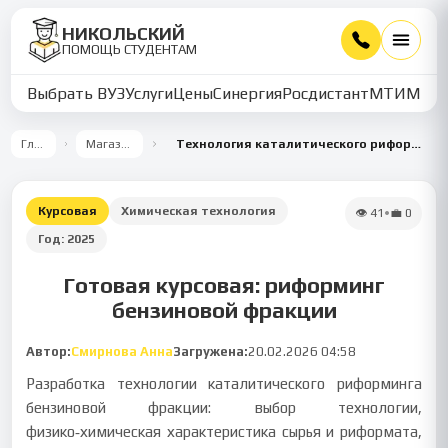
НИКОЛЬСКИЙ
ПОМОЩЬ СТУДЕНТАМ
Выбрать ВУЗ
Услуги
Цены
Синергия
Росдистант
МТИ
ММУ
Главная
Магазин работ
Технология каталитического риформинга бензиновой фракции с регенерацией катализатора
Курсовая
Химическая технология
👁
41
•
💼
0
Год:
2025
Готовая курсовая: риформинг
бензиновой фракции
Автор:
Смирнова Анна
Загружена:
20.02.2026 04:58
Разработка технологии каталитического риформинга
бензиновой фракции: выбор технологии,
физико‑химическая характеристика сырья и риформата,