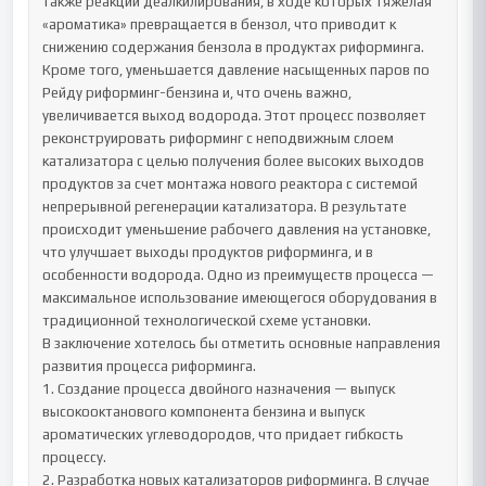
также реакции деалкилирования, в ходе которых тяжелая 
«ароматика» превращается в бензол, что приводит к 
снижению содержания бензола в продуктах риформинга. 
Кроме того, уменьшается давление насыщенных паров по 
Рейду риформинг-бензина и, что очень важно, 
увеличивается выход водорода. Этот процесс позволяет 
реконструировать риформинг с неподвижным слоем 
катализатора с целью получения более высоких выходов 
продуктов за счет монтажа нового реактора с системой 
непрерывной регенерации катализатора. В результате 
происходит уменьшение рабочего давления на установке, 
что улучшает выходы продуктов риформинга, и в 
особенности водорода. Одно из преимуществ процесса — 
максимальное использование имеющегося оборудования в 
традиционной технологической схеме установки.

В заключение хотелось бы отметить основные направления 
развития процесса риформинга.

1. Создание процесса двойного назначения — выпуск 
высокооктанового компонента бензина и выпуск 
ароматических углеводородов, что придает гибкость 
процессу.

2. Разработка новых катализаторов риформинга. В случае 