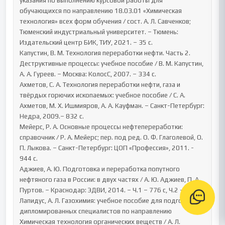
указания по выполнению курсовой работы для 
обучающихся по направлению 18.03.01 «Химическая 
технология» всех форм обучения / сост. А. Л. Савченков; 
Тюменский индустриальный университет. – Тюмень: 
Издательский центр БИК, ТИУ, 2021. – 35 с.

Капустин, В. М. Технология переработки нефти. Часть 2. 
Деструктивные процессы: учебное пособие / В. М. Капустин, 
А. А. Гуреев. – Москва: КолосС, 2007. – 334 с.

Ахметов, С. А. Технология переработки нефти, газа и 
твёрдых горючих ископаемых: учебное пособие / С. А. 
Ахметов, М. Х. Ишмияров, А. А. Кауфман. – Санкт-Петербург: 
Недра, 2009.– 832 с.

Мейерс, Р. А. Основные процессы нефтепереработки: 
справочник / Р. А. Мейерс; пер. под ред. О. Ф. Глаголевой, О. 
П. Лыкова. – Санкт-Петербург: ЦОП «Профессия», 2011. - 
944 с.

Аджиев, А. Ю. Подготовка и переработка попутного 
нефтяного газа в России: в двух частях / А. Ю. Аджиев, П. А. 
Пуртов. – Краснодар: ЭДВИ, 2014. – Ч.1 – 776 с, Ч.2 – 508 с.

Лапидус, А. Л. Газохимия: учебное пособие для подготовки 
дипломированных специалистов по направлению 
Химическая технология органических веществ / А. Л. 