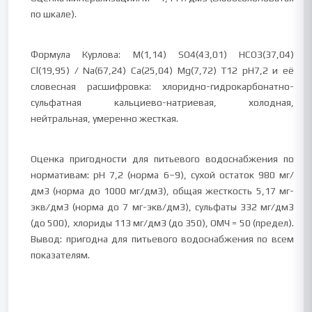
по шкале).
Формула Курлова: M(1,14) SO4(43,01) HCO3(37,04)
Cl(19,95) / Na(67,24) Ca(25,04) Mg(7,72) T12 pH7,2 и её
словесная расшифровка: хлоридно-гидрокарбонатно-
сульфатная кальциево-натриевая, холодная,
нейтральная, умеренно жесткая.
Оценка пригодности для питьевого водоснабжения по
нормативам: pH 7,2 (норма 6–9), сухой остаток 980 мг/
дм3 (норма до 1000 мг/дм3), общая жесткость 5,17 мг-
экв/дм3 (норма до 7 мг-экв/дм3), сульфаты 332 мг/дм3
(до 500), хлориды 113 мг/дм3 (до 350), ОМЧ = 50 (предел).
Вывод: пригодна для питьевого водоснабжения по всем
показателям.