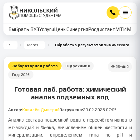
НИКОЛЬСКИЙ
ПОМОЩЬ СТУДЕНТАМ
Выбрать ВУЗ
Услуги
Цены
Синергия
Росдистант
МТИ
ММУ
Главная
Магазин работ
Обработка результатов химического анализа подземных вод
Лабораторная работа
Гидрохимия
👁
28
•
💼
0
Год:
2025
Готовая лаб. работа: химический
анализ подземных вод
Автор:
Ковалёв Дмитрий
Загружена:
20.02.2026 07:05
Анализ состава подземной воды с пересчётом ионов в
мг-экв/дм3 и %-экв, вычислением общей жесткости и
минерализации, определением типа по рН и