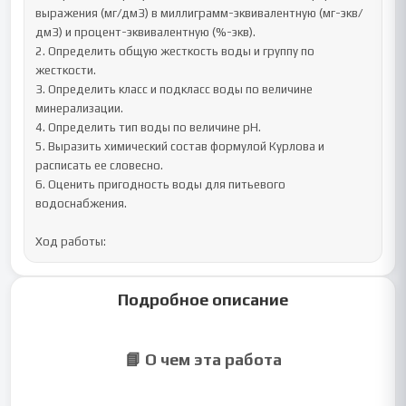
выражения (мг/дм3) в миллиграмм-эквивалентную (мг-экв/
дм3) и процент-эквивалентную (%-экв). 

2. Определить общую жесткость воды и группу по 
жесткости. 

3. Определить класс и подкласс воды по величине 
минерализации. 

4. Определить тип воды по величине рН. 

5. Выразить химический состав формулой Курлова и 
расписать ее словесно. 

6. Оценить пригодность воды для питьевого 
водоснабжения. 

Ход работы:
Подробное описание
📘 О чем эта работа