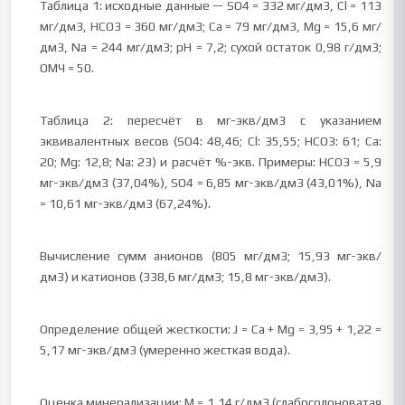
Таблица 1: исходные данные — SO4 = 332 мг/дм3, Cl = 113
мг/дм3, HCO3 = 360 мг/дм3; Ca = 79 мг/дм3, Mg = 15,6 мг/
дм3, Na = 244 мг/дм3; pH = 7,2; сухой остаток 0,98 г/дм3;
ОМЧ = 50.
Таблица 2: пересчёт в мг-экв/дм3 с указанием
эквивалентных весов (SO4: 48,46; Cl: 35,55; HCO3: 61; Ca:
20; Mg: 12,8; Na: 23) и расчёт %-экв. Примеры: HCO3 = 5,9
мг-экв/дм3 (37,04%), SO4 = 6,85 мг-экв/дм3 (43,01%), Na
= 10,61 мг-экв/дм3 (67,24%).
Вычисление сумм анионов (805 мг/дм3; 15,93 мг-экв/
дм3) и катионов (338,6 мг/дм3; 15,8 мг-экв/дм3).
Определение общей жесткости: J = Ca + Mg = 3,95 + 1,22 =
5,17 мг-экв/дм3 (умеренно жесткая вода).
Оценка минерализации: M = 1,14 г/дм3 (слабосолоноватая