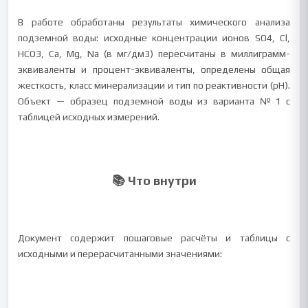
В работе обработаны результаты химического анализа
подземной воды: исходные концентрации ионов SO4, Cl,
HCO3, Ca, Mg, Na (в мг/дм3) пересчитаны в миллиграмм-
эквиваленты и процент-эквиваленты, определены общая
жесткость, класс минерализации и тип по реактивности (pH).
Объект — образец подземной воды из варианта №1 с
таблицей исходных измерений.
📚 Что внутри
Документ содержит пошаговые расчёты и таблицы с
исходными и перерасчитанными значениями: