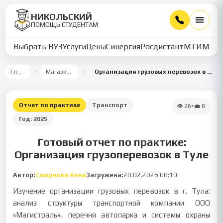
НИКОЛЬСКИЙ
ПОМОЩЬ СТУДЕНТАМ
Выбрать ВУЗ
Услуги
Цены
Синергия
Росдистант
МТИ
ММУ
Главная
Магазин работ
Организация грузовых перевозок в Тульской области
Отчет по практике
Транспорт
👁
26
•
💼
0
Год:
2025
Готовый отчет по практике:
Организация грузоперевозок в Туле
Автор:
Смирнова Анна
Загружена:
20.02.2026 08:10
Изучение организации грузовых перевозок в г. Тула:
анализ структуры транспортной компании ООО
«Магистраль», перечня автопарка и системы охраны