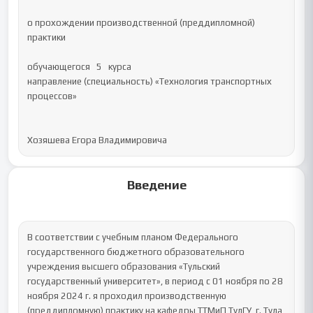
о прохождении производственной (преддипломной) 
практики

обучающегося   5   курса                            

направление (специальность) «Технология транспортных 
процессов»

Хозяшева Егора Владимировича
Введение
В соответствии с учебным планом Федерального 
государственного бюджетного образовательного 
учреждения высшего образования «Тульский 
государственный университет», в период с 01 ноября по 28 
ноября 2024 г. я проходил производственную 
(преддипломную) практику на кафедры ТТМиП ТулГУ, г. Тула, 