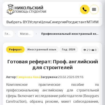
НИКОЛЬСКИЙ
ПОМОЩЬ СТУДЕНТАМ
Выбрать ВУЗ
Услуги
Цены
Синергия
Росдистант
МТИ
ММУ
Главная
Магазин работ
Профессиональный иностранный язык: деловое общение и подготовка к трудоустройству в строительстве
Реферат
Иностранный язык
Год:
2024
👁
21
•
💼
0
Готовая реферат: Проф. английский
для строителей
Автор:
Смирнова Анна
Загружена:
20.02.2026 09:16
Комплексное практическое пособие по
профессиональному английскому для строительной
сферы. Включает исследование работодателя (Bouygues
Construction), образец резюме, макет собеседования,