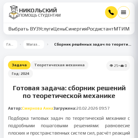
НИКОЛЬСКИЙ
ПОМОЩЬ СТУДЕНТАМ
Выбрать ВУЗ
Услуги
Цены
Синергия
Росдистант
МТИ
ММУ
Главная
Магазин работ
Сборник решённых задач по теоретической механике: статика и кинематика
Задача
Теоретическая механика
👁
25
•
💼
0
Год:
2024
Готовая задача: сборник решений
по теоретической механике
Автор:
Смирнова Анна
Загружена:
20.02.2026 09:57
Подборка типовых задач по теоретической механике с
подробными пошаговыми решениями: равновесие
плоских и пространственных систем сил, расчёт реакций