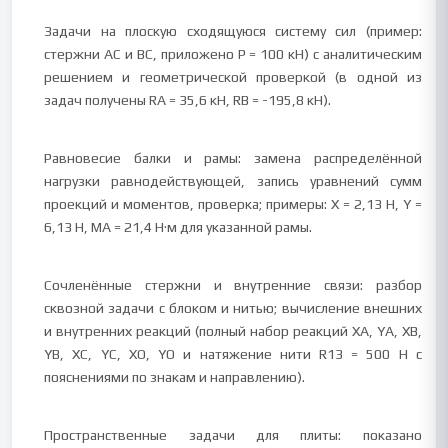
Задачи на плоскую сходящуюся систему сил (пример:
стержни АС и ВС, приложено P = 100 кН) с аналитическим
решением и геометрической проверкой (в одной из
задач получены RA = 35,6 кН, RB = -195,8 кН).
Равновесие балки и рамы: замена распределённой
нагрузки равнодействующей, запись уравнений сумм
проекций и моментов, проверка; примеры: X = 2,13 Н, Y =
6,13 Н, MA = 21,4 Н·м для указанной рамы.
Сочленённые стержни и внутренние связи: разбор
сквозной задачи с блоком и нитью; вычисление внешних
и внутренних реакций (полный набор реакций XA, YA, XB,
YB, XC, YC, XO, YO и натяжение нити R13 = 500 Н с
пояснениями по знакам и направлению).
Пространственные задачи для плиты: показано