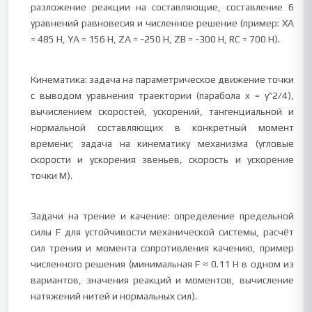
разложение реакции на составляющие, составление 6
уравнений равновесия и численное решение (пример: XA
= 485 Н, YA = 156 Н, ZA = -250 Н, ZB = -300 Н, RC = 700 Н).
Кинематика: задача на параметрическое движение точки
с выводом уравнения траектории (парабола x = y^2/4),
вычислением скоростей, ускорений, тангенциальной и
нормальной составляющих в конкретный момент
времени; задача на кинематику механизма (угловые
скорости и ускорения звеньев, скорость и ускорение
точки М).
Задачи на трение и качение: определение предельной
силы F для устойчивости механической системы, расчёт
сил трения и момента сопротивления качению, пример
численного решения (минимальная F ≈ 0.11 Н в одном из
вариантов, значения реакций и моментов, вычисление
натяжений нитей и нормальных сил).