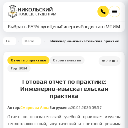
НИКОЛЬСКИЙ
ПОМОЩЬ СТУДЕНТАМ
Выбрать ВУЗ
Услуги
Цены
Синергия
Росдистант
МТИ
ММУ
Главная
Магазин работ
Инженерно-изыскательская практика: основы инженерных изысканий и проектирования
Отчет по практике
Строительство
👁
29
•
💼
0
Год:
2024
Готовая отчет по практике:
Инженерно-изыскательская
практика
Автор:
Смирнова Анна
Загружена:
20.02.2026 09:57
Отчет по изыскательской учебной практике: изучены
тепловлажностный, акустический и световой режимы