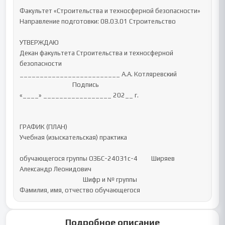
Факультет «Строительства и техносферной безопасности»

Направление подготовки: 08.03.01 Строительство

УТВЕРЖДАЮ

Декан факультета Строительства и техносферной 
безопасности

_________________________ А.А. Котляревский

                                   Подпись                                                               

«____» _________________ 202__ г.

ГРАФИК (ПЛАН) 

Учебная (изыскательская) практика

обучающегося группы ОЗБС-24031с-4         Ширяев 
Александр Леонидович

                                          Шифр и № группы                                                        
Фамилия, имя, отчество обучающегося
Подробное описание