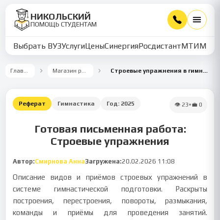
НИКОЛЬСКИЙ
ПОМОЩЬ СТУДЕНТАМ
Выбрать ВУЗ
Услуги
Цены
Синергия
Росдистант
МТИ
ММУ
Главная
Магазин работ
Строевые упражнения в гимнастике
Реферат
Гимнастика
Год:
2025
👁
23
•
💼
0
Готовая письменная работа:
Строевые упражнения
Автор:
Смирнова Анна
Загружена:
20.02.2026 11:08
Описание видов и приёмов строевых упражнений в
системе гимнастической подготовки. Раскрыты
построения, перестроения, повороты, размыкания,
команды и приёмы для проведения занятий.