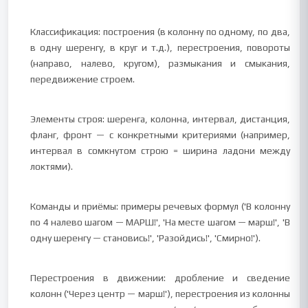
Классификация: построения (в колонну по одному, по два,
в одну шеренгу, в круг и т.д.), перестроения, повороты
(направо, налево, кругом), размыкания и смыкания,
передвижение строем.
Элементы строя: шеренга, колонна, интервал, дистанция,
фланг, фронт — с конкретными критериями (например,
интервал в сомкнутом строю = ширина ладони между
локтями).
Команды и приёмы: примеры речевых формул ('В колонну
по 4 налево шагом — МАРШ!', 'На месте шагом — марш!', 'В
одну шеренгу — становись!', 'Разойдись!', 'Смирно!').
Перестроения в движении: дробление и сведение
колонн ('Через центр — марш!'), перестроения из колонны