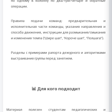
по одному в колонну по два/три/четыре и обратные
операции.
Правила подачи команд: предварительная и
исполнительная части команды, указания направления и
способа движения, инструкции для размыкания/смыкания
и изменения темпа ('Шире шаг!', 'Короче шаг!', 'Полшага!').
Разделы с примерами рапорта дежурного и алгоритмами
выстраивания группы перед занятием.
📊 Для кого подходит
Материал полезен студентам педагогических и