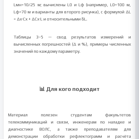
Lмн=10/25 м; вычислены L0 и Lф (например, L0=100 м,
Lф=70 м и варианты для второго рисунка), с формулой ΔL
= Δx·Cx + ΔCx·L и относительными δL.
Таблицы 3–5 — свод результатов измерений и
вычисленных погрешностей (Δ и %), примеры численных
значений по каждому параметру.
📊 Для кого подходит
Материал полезен студентам факультетов
телекоммуникаций и связи, инженерам по наладке и
диагностике ВОЛС, а также преподавателям для
демонстрации обработки рефлектограмм и расчёта