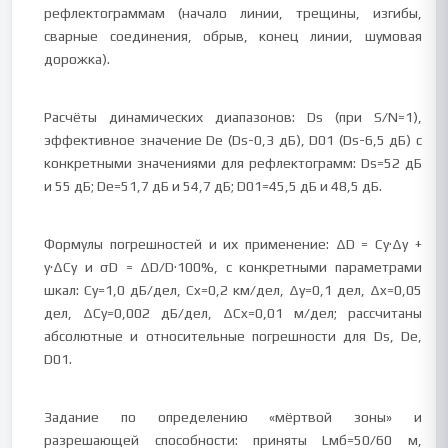
рефлектограммам (начало линии, трещины, изгибы,
сварные соединения, обрыв, конец линии, шумовая
дорожка).
Расчёты динамических диапазонов: Ds (при S/N=1),
эффективное значение De (Ds-0,3 дБ), D01 (Ds-6,5 дБ) с
конкретными значениями для рефлектограмм: Ds=52 дБ
и 55 дБ; De=51,7 дБ и 54,7 дБ; D01=45,5 дБ и 48,5 дБ.
Формулы погрешностей и их применение: ΔD = Cу·Δy +
y·ΔCу и σD = ΔD/D·100%, с конкретными параметрами
шкал: Cу=1,0 дБ/дел, Cx=0,2 км/дел, Δy=0,1 дел, Δx=0,05
дел, ΔCу=0,002 дБ/дел, ΔCx=0,01 м/дел; рассчитаны
абсолютные и относительные погрешности для Ds, De,
D01.
Задание по определению «мёртвой зоны» и
разрешающей способности: приняты Lмб=50/60 м,