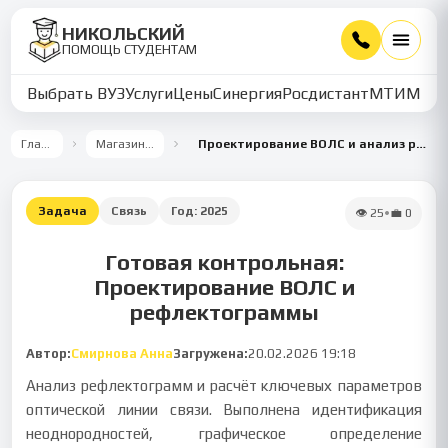
НИКОЛЬСКИЙ
ПОМОЩЬ СТУДЕНТАМ
Выбрать ВУЗ
Услуги
Цены
Синергия
Росдистант
МТИ
ММУ
Главная
Магазин работ
Проектирование ВОЛС и анализ рефлектограмм
Задача
Связь
Год:
2025
👁
25
•
💼
0
Готовая контрольная:
Проектирование ВОЛС и
рефлектограммы
Автор:
Смирнова Анна
Загружена:
20.02.2026 19:18
Анализ рефлектограмм и расчёт ключевых параметров
оптической линии связи. Выполнена идентификация
неоднородностей, графическое определение