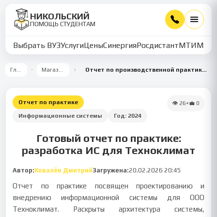
НИКОЛЬСКИЙ
ПОМОЩЬ СТУДЕНТАМ
Выбрать ВУЗ
Услуги
Цены
Синергия
Росдистант
МТИ
ММУ
Главная
Магазин работ
Отчет по производственной практике: разработка ИС для ООО Техноклимат
Отчет по практике
👁
26
•
💼
0
Информационные системы
Год:
2024
Готовый отчет по практике:
разработка ИС для Техноклимат
Автор:
Ковалёв Дмитрий
Загружена:
20.02.2026 20:45
Отчет по практике посвящен проектированию и
внедрению информационной системы для ООО
Техноклимат. Раскрыты архитектура системы,