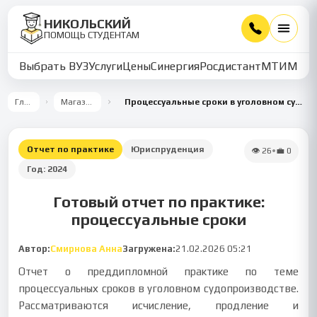
НИКОЛЬСКИЙ
ПОМОЩЬ СТУДЕНТАМ
Выбрать ВУЗ
Услуги
Цены
Синергия
Росдистант
МТИ
ММУ
Главная
Магазин работ
Процессуальные сроки в уголовном судопроизводстве: обзор и рекомендации
Отчет по практике
Юриспруденция
👁
26
•
💼
0
Год:
2024
Готовый отчет по практике:
процессуальные сроки
Автор:
Смирнова Анна
Загружена:
21.02.2026 05:21
Отчет о преддипломной практике по теме
процессуальных сроков в уголовном судопроизводстве.
Рассматриваются исчисление, продление и